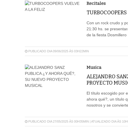
Recitales
TURBOCOOPERS V
Con un rock crudo y po
21:30 hs. se presentara
de la fiesta Dosmillero 
PUBLICADO DIA 09/06/2025 ÀS 03H22MIN
Musica
ALEJANDRO SANZ
PROYECTO MUSI
El título escogido por 
ahora qué?, un título 
nosotros y se conviert
PUBLICADO DIA 27/05/2025 ÀS 00H35MIN | ATUALIZADO DIA ÀS 10