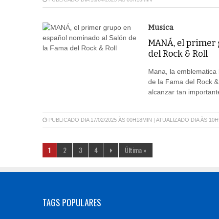
Musica
MANÁ, el primer 
del Rock & Roll
Mana, la emblematica 
de la Fama del Rock & 
alcanzar tan important
PUBLICADO DIA 17/02/2025 ÀS 00H18MIN | ATUALIZADO DIA ÀS 10
1
2
3
4
Última »
TAGS POPULARES