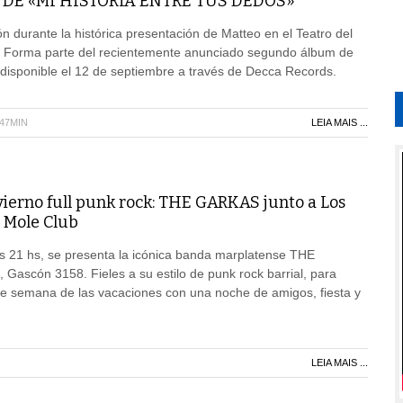
DE «MI HISTORIA ENTRE TUS DEDOS»
n durante la histórica presentación de Matteo en el Teatro del
na Forma parte del recientemente anunciado segundo álbum de
 disponible el 12 de septiembre a través de Decca Records.
H47MIN
LEIA MAIS ...
vierno full punk rock: THE GARKAS junto a Los
 Mole Club
las 21 hs, se presenta la icónica banda marplatense THE
ascón 3158. Fieles a su estilo de punk rock barrial, para
 de semana de las vacaciones con una noche de amigos, fiesta y
LEIA MAIS ...