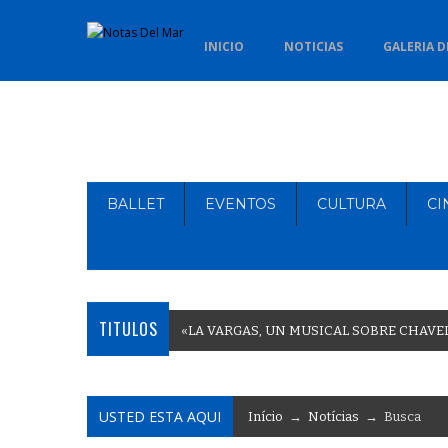
INICIO
NOTICIAS
GALERIA D
BALLET
EVENTOS
CULTURA
CI
TITULOS
«
L
A
V
A
R
G
A
S
,
U
N
M
U
S
I
C
A
L
S
O
B
R
E
C
H
A
V
E
USTED ESTA AQUI
Início
→
Notícias
→ Busca