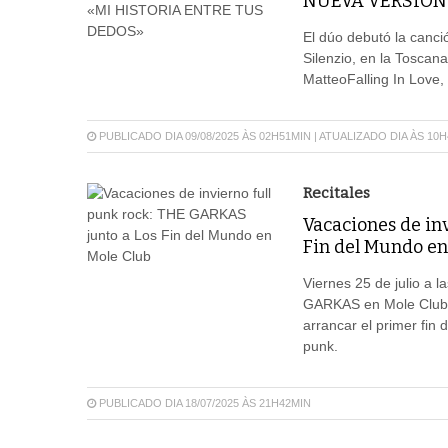
NUEVA VERSIÓN 
El dúo debutó la canció
Silenzio, en la Tosca
MatteoFalling In Love,
PUBLICADO DIA 09/08/2025 ÀS 02H51MIN | ATUALIZADO DIA ÀS 10
Recitales
Vacaciones de in
Fin del Mundo en
Viernes 25 de julio a 
GARKAS en Mole Club, G
arrancar el primer fin
punk.
PUBLICADO DIA 18/07/2025 ÀS 21H42MIN