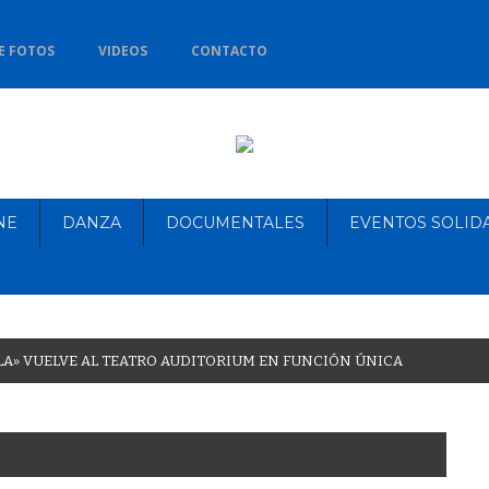
E FOTOS
VIDEOS
CONTACTO
NE
DANZA
DOCUMENTALES
EVENTOS SOLID
L
A
»
V
U
E
L
V
E
A
L
T
E
A
T
R
O
A
U
D
I
T
O
R
I
U
M
E
N
F
U
N
C
I
Ó
N
Ú
N
I
C
A