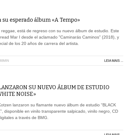
za su esperado álbum «A Tempo»
el reggae, está de regreso con su nuevo álbum de estudio. Este
 Dread Mar I desde el aclamado "Caminarás Caminos" (2018), y
ial de los 20 años de carrera del artista.
H48MIN
LEIA MAIS ...
LANZARON SU NUEVO ÁLBUM DE ESTUDIO
WHITE NOISE»
 Kotzen lanzaron su flamante nuevo álbum de estudio “BLACK
disponible en vinilo transparente salpicado, vinilo negro, CD
digitales a través de BMG.
LEIA MAIS ...