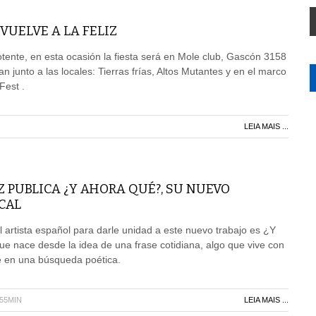
UELVE A LA FELIZ
tente, en esta ocasión la fiesta será en Mole club, Gascón 3158
n junto a las locales: Tierras frías, Altos Mutantes y en el marco
Fest .
LEIA MAIS ...
 PUBLICA ¿Y AHORA QUÉ?, SU NUEVO
CAL
el artista español para darle unidad a este nuevo trabajo es ¿Y
que nace desde la idea de una frase cotidiana, algo que vive con
e en una búsqueda poética.
H55MIN
LEIA MAIS ...