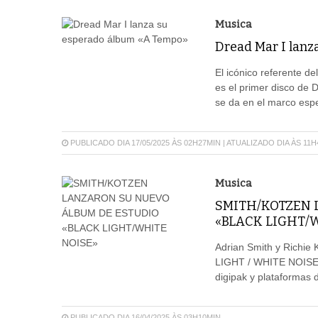
Musica
Dread Mar I lan
El icónico referente d
es el primer disco de
se da en el marco espec
PUBLICADO DIA 17/05/2025 ÀS 02H27MIN | ATUALIZADO DIA ÀS 11
Musica
SMITH/KOTZEN 
«BLACK LIGHT/
Adrian Smith y Richie
LIGHT / WHITE NOISE”, 
digipak y plataformas 
PUBLICADO DIA 16/04/2025 ÀS 03H10MIN