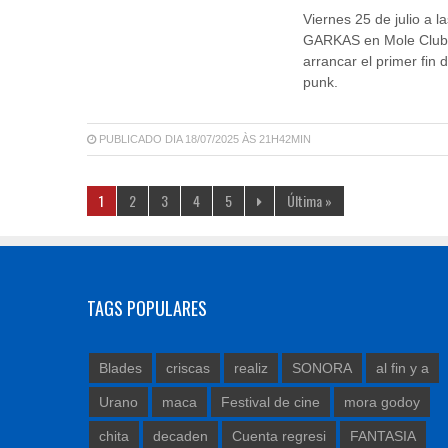
Viernes 25 de julio a 
GARKAS en Mole Club, G
arrancar el primer fin
punk.
PUBLICADO DIA 18/07/2025 ÀS 21H42MIN
1
2
3
4
5
Última »
TAGS POPULARES
Blades
criscas
realiz
SONORA
al fin y a
Urano
maca
Festival de cine
mora godoy
chita
decaden
Cuenta regresi
FANTASIA