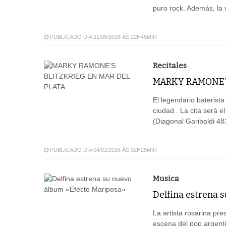
puro rock. Además, la 
PUBLICADO DIA 21/05/2026 ÀS 22H45MIN
Recitales
MARKY RAMONE’S
El legendario baterist
ciudad . La cita será 
(Diagonal Garibaldi 48
PUBLICADO DIA 04/02/2026 ÀS 02H25MIN
Musica
Delfina estrena 
La artista rosarina pr
escena del pop argenti