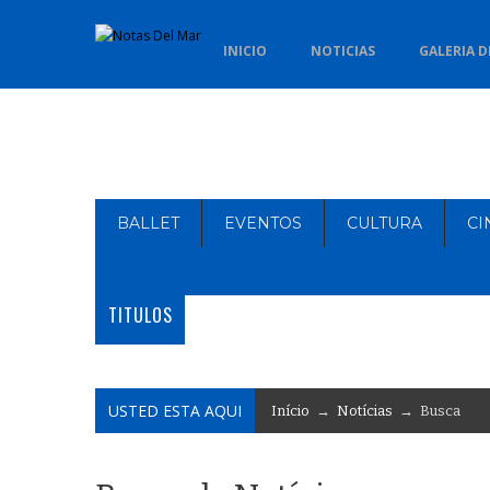
INICIO
NOTICIAS
GALERIA D
BALLET
EVENTOS
CULTURA
CI
TITULOS
USTED ESTA AQUI
Início
→
Notícias
→ Busca