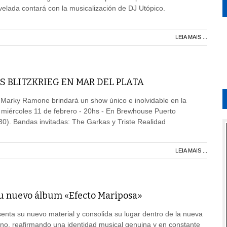
velada contará con la musicalización de DJ Utópico.
LEIA MAIS ...
 BLITZKRIEG EN MAR DEL PLATA
a Marky Ramone brindará un show único e inolvidable en la
el miércoles 11 de febrero - 20hs - En Brewhouse Puerto
30). Bandas invitadas: The Garkas y Triste Realidad
LEIA MAIS ...
su nuevo álbum «Efecto Mariposa»
esenta su nuevo material y consolida su lugar dentro de la nueva
no, reafirmando una identidad musical genuina y en constante