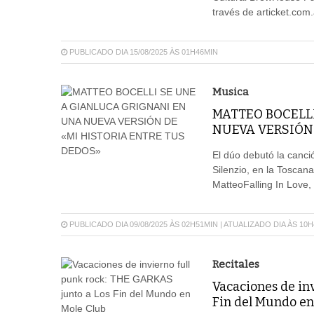
través de articket.com.
PUBLICADO DIA 15/08/2025 ÀS 01H46MIN
Musica
MATTEO BOCELL
NUEVA VERSIÓN 
El dúo debutó la canció
Silenzio, en la Tosca
MatteoFalling In Love,
PUBLICADO DIA 09/08/2025 ÀS 02H51MIN | ATUALIZADO DIA ÀS 10
Recitales
Vacaciones de in
Fin del Mundo en