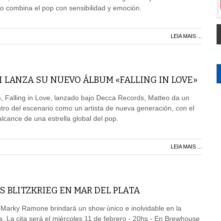
co combina el pop con sensibilidad y emoción.
LEIA MAIS ...
 LANZA SU NUEVO ÁLBUM «FALLING IN LOVE»
 Falling in Love, lanzado bajo Decca Records, Matteo da un
ntro del escenario como un artista de nueva generación, con el
lcance de una estrella global del pop.
LEIA MAIS ...
 BLITZKRIEG EN MAR DEL PLATA
a Marky Ramone brindará un show único e inolvidable en la
a. La cita será el miércoles 11 de febrero - 20hs - En Brewhouse