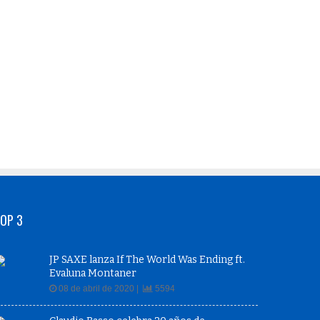
OP 3
JP SAXE lanza If The World Was Ending ft.
Evaluna Montaner
08 de abril de 2020 |
5594