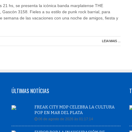
las 21 hs, se presenta la icónica banda marplatense THE
ascón 3158. Fieles a su estilo de punk rock barrial, para
 de semana de las vacaciones con una noche de amigos, fiesta y
LEIA MAIS ...
ÚLTIMAS NOTÍCIAS
T
FREAK CITY MDP CELEBRA LA CULTURA
POP EN MAR DEL PLATA
06 de agosto de 2026 às 01:17:14