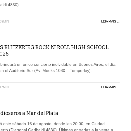
aldi 4830).
H59MIN
LEIA MAIS ...
 BLITZKRIEG ROCK N’ ROLL HIGH SCHOOL
026
 brindará un único concierto inolvidable en Buenos Aires, el día
n el Auditorio Sur (Av. Meeks 1080 – Temperley).
H17MIN
LEIA MAIS ...
dioseros a Mar del Plata
á este sábado 16 de agosto, desde las 20:00, en Ciudad
rto (Diagonal Garibaldi 4830). Últimas entradas a la venta a