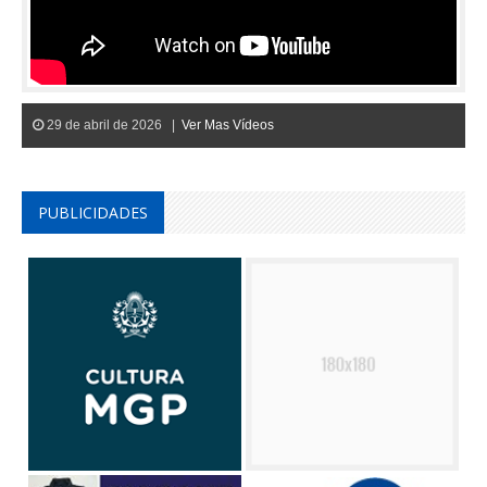
29 de abril de 2026 |
Ver Mas Vídeos
PUBLICIDADES