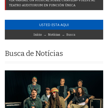
«
L
A
V
A
R
G
A
S
,
U
N
M
U
S
I
C
A
L
S
O
B
R
E
C
H
A
V
E
L
A
»
V
U
E
L
V
E
A
L
T
E
A
T
R
O
A
U
D
I
T
O
R
I
U
M
E
N
F
U
N
C
I
Ó
N
Ú
N
I
C
A
USTED ESTA AQUI
Início
→
Notícias
→ Busca
Busca de Notícias