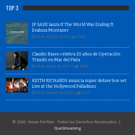
TOP 3
JP SAXE lanza If The World Was Ending ft.
Evaluna Montaner
08 de abril de 2020 |
5594
Claudio Basso celebra 20 años de Operación
Triunfo en Mar del Plata
26 de marzo de 2024 |
4626
KEITH RICHARDS anuncia super deluxe box set
Live at the Hollywood Palladium
02 de octubre de 2020 |
4321
© 2026 - Notas Del Mar - Todos los Derechos Reservados |
QueStreaming