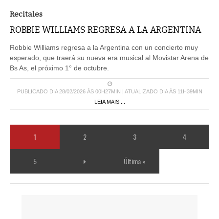
Recitales
ROBBIE WILLIAMS REGRESA A LA ARGENTINA
Robbie Williams regresa a la Argentina con un concierto muy
esperado, que traerá su nueva era musical al Movistar Arena de
Bs As, el próximo 1° de octubre.
PUBLICADO DIA 28/02/2026 ÀS 00H27MIN | ATUALIZADO DIA ÀS 11H39MIN
LEIA MAIS ...
1
2
3
4
5
Última »