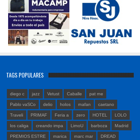
TAGS POPULARES
diego c
jazz
Vetust
Caballe
pat me
Pablo vaSCo
delio
holos
mafan
caetano
Traveli
PRIMAF
Feria a
zero
HOTEL
LOLO
los caliga
creando impa
LimoU
barboza
Madrid
PREMIOS ESTRE
marica
marc mar
DREAD