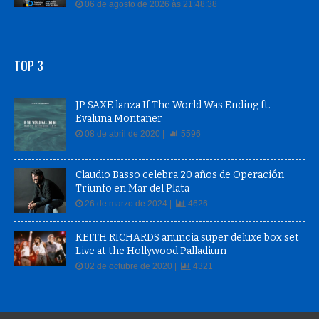
06 de agosto de 2026 às 21:48:38
TOP 3
JP SAXE lanza If The World Was Ending ft.
Evaluna Montaner
08 de abril de 2020 |
5596
Claudio Basso celebra 20 años de Operación
Triunfo en Mar del Plata
26 de marzo de 2024 |
4626
KEITH RICHARDS anuncia super deluxe box set
Live at the Hollywood Palladium
02 de octubre de 2020 |
4321