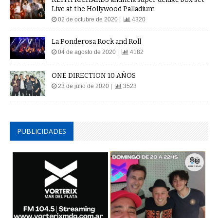
Live at the Hollywood Palladium
02 de octubre de 2020 |
4320
La Ponderosa Rock and Roll
04 de agosto de 2020 |
4182
ONE DIRECTION 10 AÑOS
23 de julio de 2020 |
3523
PUBLICIDADES