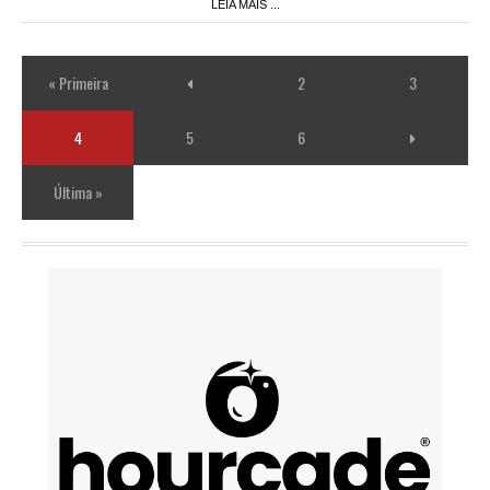
LEIA MAIS ...
« Primeira
2
3
4
5
6
Última »