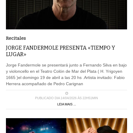
Recitales
JORGE FANDERMOLE PRESENTA «TIEMPO Y
LUGAR»
Jorge Fandermole se presentará junto a Fernando Silva en bajo
y violoncello en el Teatro Colón de Mar del Plata ( H. Yrigoyen
1665 )el domingo 19 de abril a las 20 hs .Artista invitado: Fabio
Herrera acompañado de Pedro Carignan
PUBLICADO DIA 14/04/2026 ÀS 22H51MIN
LEIA MAIS ...