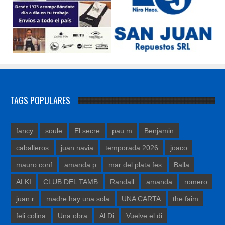
TAGS POPULARES
fancy
soule
El secre
pau m
Benjamin
caballeros
juan navia
temporada 2026
joaco
mauro conf
amanda p
mar del plata fes
Balla
ALKI
CLUB DEL TAMB
Randall
amanda
romero
juan r
madre hay una sola
UNA CARTA
the faim
feli colina
Una obra
Al Di
Vuelve el di