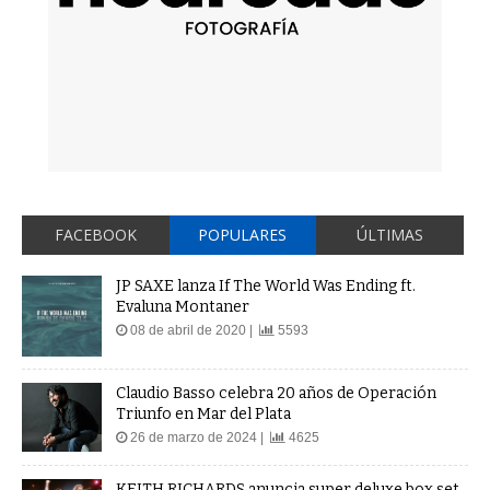
FACEBOOK
POPULARES
ÚLTIMAS
JP SAXE lanza If The World Was Ending ft.
Evaluna Montaner
08 de abril de 2020 |
5593
Claudio Basso celebra 20 años de Operación
Triunfo en Mar del Plata
26 de marzo de 2024 |
4625
KEITH RICHARDS anuncia super deluxe box set