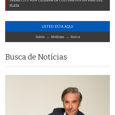
F
R
E
A
K
C
I
T
Y
M
D
P
C
E
L
E
B
R
A
L
A
C
U
L
T
U
R
A
P
O
P
E
N
M
A
R
D
E
L
P
L
A
T
A
USTED ESTA AQUI
Início
→
Notícias
→ Busca
Busca de Notícias