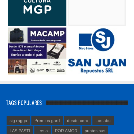
TAGS POPULARES
sig ragga
Premios gard
desde cero
Los abu
LAS PASTI
Los a
POR AMOR
puntos sus