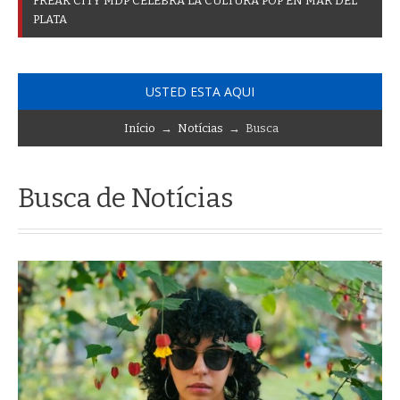
F
R
E
A
K
C
I
T
Y
M
D
P
C
E
L
E
B
R
A
L
A
C
U
L
T
U
R
A
P
O
P
E
N
M
A
R
D
E
L
P
L
A
T
A
USTED ESTA AQUI
Início
→
Notícias
→ Busca
Busca de Notícias