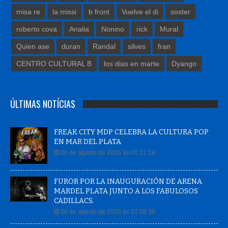
misa re
la missi
b front
Vuelve el di
soster
roberto cova
Analia
Nonino
rick
Mural
Quien ase
duran
Randal
silves
fran
CENTRO CULTURAL B
los dias en marte
Dyango
ÚLTIMAS NOTÍCIAS
FREAK CITY MDP CELEBRA LA CULTURA POP
EN MAR DEL PLATA
06 de agosto de 2026 às 01:17:14
FUROR POR LA INAUGURACIÓN DE ARENA
MARDEL PLATA JUNTO A LOS FABULOSOS
CADILLACS.
06 de agosto de 2026 às 01:08:39