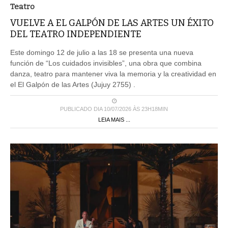
Teatro
VUELVE A EL GALPÓN DE LAS ARTES UN ÉXITO
DEL TEATRO INDEPENDIENTE
Este domingo 12 de julio a las 18 se presenta una nueva
función de “Los cuidados invisibles”, una obra que combina
danza, teatro para mantener viva la memoria y la creatividad en
el El Galpón de las Artes (Jujuy 2755) .
PUBLICADO DIA 10/07/2026 ÀS 23H18MIN
LEIA MAIS ...