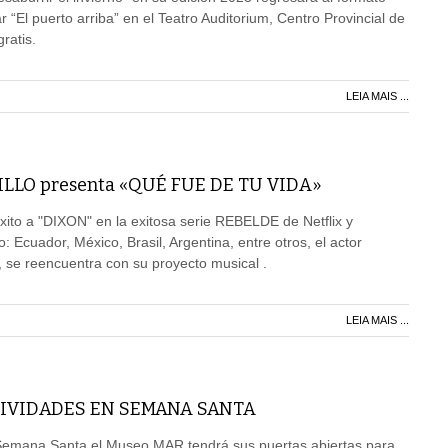
 “El puerto arriba” en el Teatro Auditorium, Centro Provincial de
ratis.
LEIA MAIS ...
LLO presenta «QUÉ FUE DE TU VIDA»
xito a "DIXON" en la exitosa serie REBELDE de Netflix y
 Ecuador, México, Brasil, Argentina, entre otros, el actor
 se reencuentra con su proyecto musical .
LEIA MAIS ...
IVIDADES EN SEMANA SANTA
 Semana Santa el Museo MAR tendrá sus puertas abiertas para