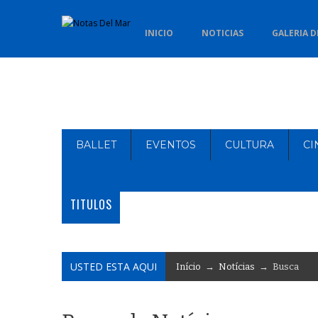
INICIO
NOTICIAS
GALERIA D
BALLET
EVENTOS
CULTURA
CI
TITULOS
USTED ESTA AQUI
Início
→
Notícias
→ Busca