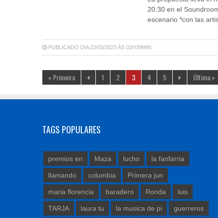
20:30 en el Soundroom
escenario *con las artis
PUBLICADO DIA 23/03/2023 ÀS 02H39MIN
« Primeira
1
2
3
4
5
Última »
TAGS POPULARES
premios en
Maza
lucho
la fanfarria
llamando
columbia
Primera jun
maria florencia
baradero
Ronda
luis
TARJA
laura tu
la musica de pi
guerreros