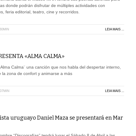
istas donde podrán disfrutar de múltiples actividades con
 feria editorial, teatro, cine y recorridos.
H30MIN
LEIA MAIS ...
PRESENTA «ALMA CALMA»
¨Alma Calma¨ una canción que nos habla del despertar interno,
e la zona de confort y animarse a más
H07MIN
LEIA MAIS ...
jista uruguayo Daniel Maza se presentará en Mar
ombre “Discografías” tendrá lugar el Sábado 8 de Abril a las