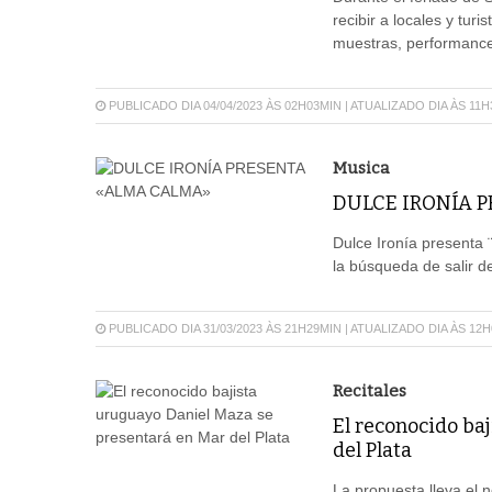
recibir a locales y tur
muestras, performances,
PUBLICADO DIA 04/04/2023 ÀS 02H03MIN | ATUALIZADO DIA ÀS 11
Musica
DULCE IRONÍA 
Dulce Ironía presenta 
la búsqueda de salir d
PUBLICADO DIA 31/03/2023 ÀS 21H29MIN | ATUALIZADO DIA ÀS 12
Recitales
El reconocido ba
del Plata
La propuesta lleva el n