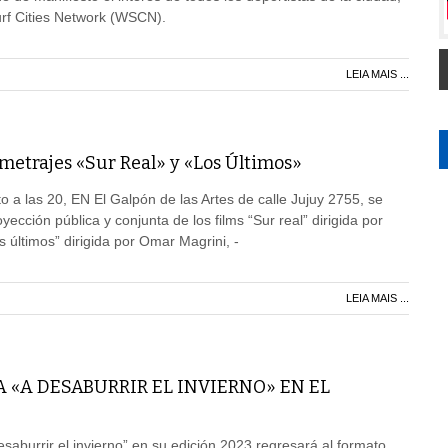
rf Cities Network (WSCN).
LEIA MAIS ...
metrajes «Sur Real» y «Los Últimos»
o a las 20, EN El Galpón de las Artes de calle Jujuy 2755, se
oyección pública y conjunta de los films “Sur real” dirigida por
 últimos” dirigida por Omar Magrini, -
LEIA MAIS ...
A «A DESABURRIR EL INVIERNO» EN EL
 desaburrir el invierno” en su edición 2023 regresará al formato