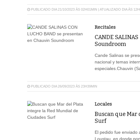
PUBLICADO DIA 21/10/2023 ÀS 02H01MIN | ATUALIZADO DIA ÀS 12
Recitales
CANDE SALINAS 
Soundroom
Cande Salinas se pres
nacional y temas inter
especiales.Chauvin (Sa
PUBLICADO DIA 26/09/2023 ÀS 23H39MIN
Locales
Buscan que Mar d
Surf
El pedido fue enviado a
Loustau, en donde pone