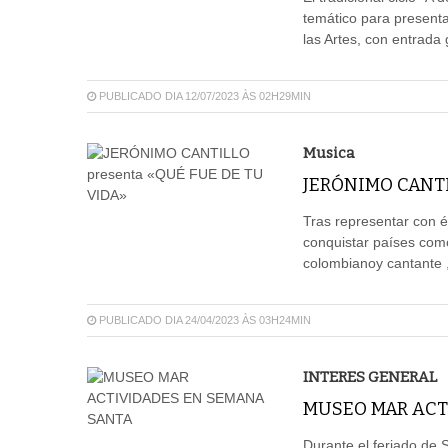
temático para presentar
las Artes, con entrada g
PUBLICADO DIA 12/07/2023 ÀS 02H29MIN
Musica
JERÓNIMO CANTI
Tras representar con é
conquistar países como:
colombianoy cantante ,
PUBLICADO DIA 24/04/2023 ÀS 03H24MIN
INTERES GENERAL
MUSEO MAR ACT
Durante el feriado de