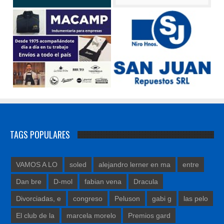
TAGS POPULARES
VAMOS A LO
soled
alejandro lerner en ma
entre
Dan bre
D-mol
fabian vena
Dracula
Divorciadas, e
congreso
Peluson
gabi g
las pelo
El club de la
marcela morelo
Premios gard
BALLET DE MOS
john mc
flor de es
ESTR
feli c