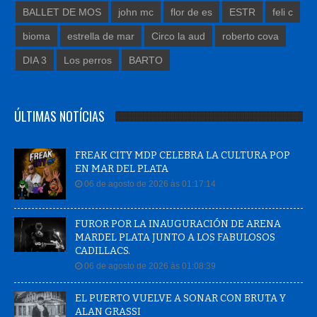
bioma
estrella de mar
Circo la aud
roberto cova
DIA 3
Los perros
BARTO
ÚLTIMAS NOTÍCIAS
FREAK CITY MDP CELEBRA LA CULTURA POP
EN MAR DEL PLATA
06 de agosto de 2026 às 01:17:14
FUROR POR LA INAUGURACIÓN DE ARENA
MARDEL PLATA JUNTO A LOS FABULOSOS
CADILLACS.
06 de agosto de 2026 às 01:08:39
EL PUERTO VUELVE A SONAR CON BRUTA Y
ALAN GRASSI
06 de agosto de 2026 às 00:56:58