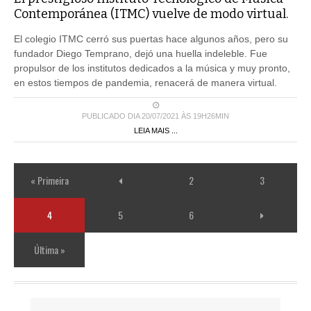
El colegio ITMC cerró sus puertas hace algunos años, pero su
fundador Diego Temprano, dejó una huella indeleble. Fue
propulsor de los institutos dedicados a la música y muy pronto,
en estos tiempos de pandemia, renacerá de manera virtual.
PUBLICADO DIA 20/07/2021 ÀS 19H26MIN
LEIA MAIS ...
« Primeira
2
3
4
5
6
Última »