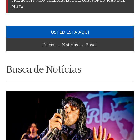
F
_
USTED ESTA AQUI
Início
→
Notícias
→ Busca
Busca de Notícias