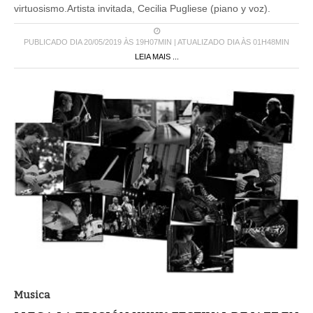
virtuosismo.Artista invitada, Cecilia Pugliese (piano y voz).
PUBLICADO DIA 20/05/2019 ÀS 19H07MIN | ATUALIZADO DIA ÀS 01H48MIN
LEIA MAIS ...
Musica