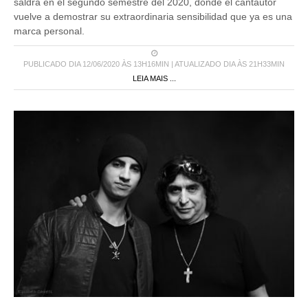
saldrá en el segundo semestre del 2020, donde el cantautor
vuelve a demostrar su extraordinaria sensibilidad que ya es una
marca personal.
PUBLICADO DIA 12/06/2020 ÀS 13H16MIN | ATUALIZADO DIA ÀS 21H33MIN
LEIA MAIS ...