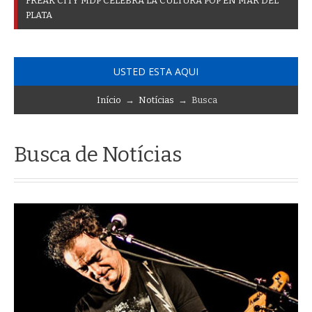
F
R
E
A
K
C
I
T
Y
M
D
P
C
E
L
E
B
R
A
L
A
C
U
L
T
U
R
A
P
O
P
E
N
M
A
R
D
E
L
P
L
A
T
A
USTED ESTA AQUI
Início
→
Notícias
→ Busca
Busca de Notícias