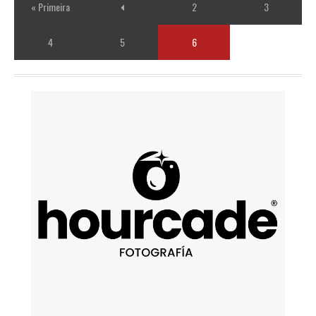
« Primeira
2
3
4
5
6