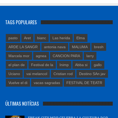
TAGS POPULARES
pasto
Aret
bianc
Las herida
Elma
ARDE LA SANGR
antonia nava
MALUMA
bresh
Marcela mor
agnea
CANCION PARA
larry
el plan de
Festival de la
Inimp
Abba si
gallo
Uciano
vai melancol
Cristian rod
Destino SAn jav
Vuelve el di
vacas sagradas
FESTIVAL DE TEATR
ÚLTIMAS NOTÍCIAS