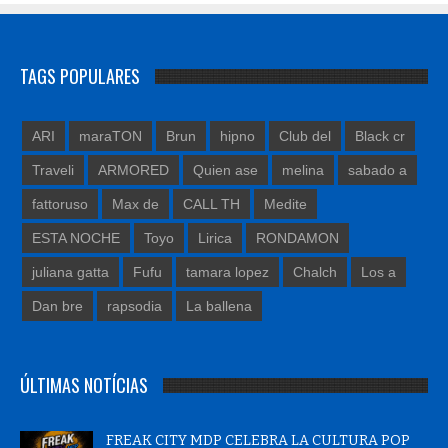
TAGS POPULARES
ARI
maraTON
Brun
hipno
Club del
Black cr
Traveli
ARMORED
Quien ase
melina
sabado a
fattoruso
Max de
CALL TH
Medite
ESTA NOCHE
Toyo
Lirica
RONDAMON
juliana gatta
Fufu
tamara lopez
Chalch
Los a
Dan bre
rapsodia
La ballena
ÚLTIMAS NOTÍCIAS
FREAK CITY MDP CELEBRA LA CULTURA POP