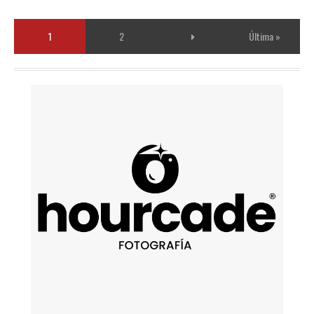
1
2
Última »