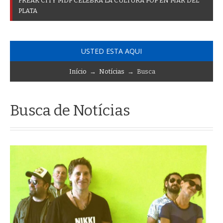
F
R
E
A
K
C
I
T
Y
M
D
P
C
E
L
E
B
R
A
L
A
C
U
L
T
U
R
A
P
O
P
E
N
M
A
R
D
E
L
P
L
A
T
A
USTED ESTA AQUI
Início
→
Notícias
→ Busca
Busca de Notícias