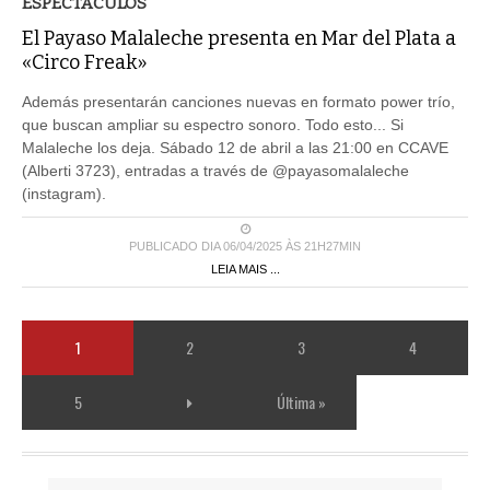
ESPECTACULOS
El Payaso Malaleche presenta en Mar del Plata a
«Circo Freak»
Además presentarán canciones nuevas en formato power trío,
que buscan ampliar su espectro sonoro. Todo esto... Si
Malaleche los deja. Sábado 12 de abril a las 21:00 en CCAVE
(Alberti 3723), entradas a través de @payasomalaleche
(instagram).
PUBLICADO DIA 06/04/2025 ÀS 21H27MIN
LEIA MAIS ...
1
2
3
4
5
Última »