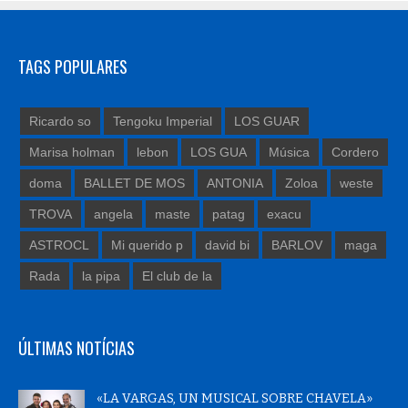
TAGS POPULARES
Ricardo so
Tengoku Imperial
LOS GUAR
Marisa holman
lebon
LOS GUA
Música
Cordero
doma
BALLET DE MOS
ANTONIA
Zoloa
weste
TROVA
angela
maste
patag
exacu
ASTROCL
Mi querido p
david bi
BARLOV
maga
Rada
la pipa
El club de la
ÚLTIMAS NOTÍCIAS
«LA VARGAS, UN MUSICAL SOBRE CHAVELA»