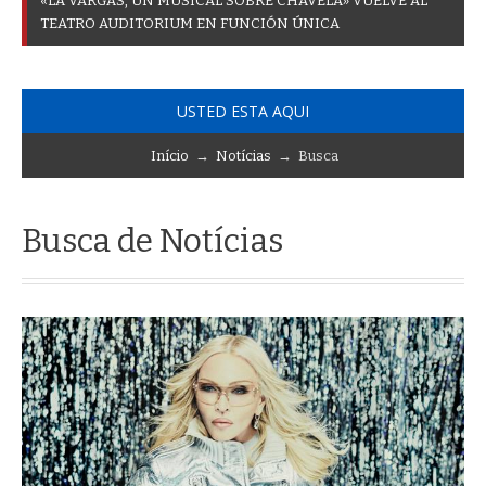
«
L
A
V
A
R
G
A
S
,
U
N
M
U
S
I
C
A
L
S
O
B
R
E
C
H
A
V
E
L
A
»
V
U
E
L
V
E
A
L
T
E
A
T
R
O
A
U
D
I
T
O
R
I
U
M
E
N
F
U
N
C
I
Ó
N
Ú
N
I
C
A
USTED ESTA AQUI
Início
→
Notícias
→ Busca
Busca de Notícias