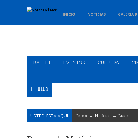
INICIO
NOTICIAS
GALERIA D
BALLET
EVENTOS
CULTURA
CI
TITULOS
USTED ESTA AQUI
Início
→
Notícias
→ Busca