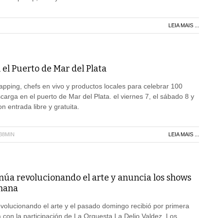
LEIA MAIS ...
 el Puerto de Mar del Plata
pping, chefs en vivo y productos locales para celebrar 100
carga en el puerto de Mar del Plata. el viernes 7, el sábado 8 y
n entrada libre y gratuita.
H38MIN
LEIA MAIS ...
núa revolucionando el arte y anuncia los shows
emana
evolucionando el arte y el pasado domingo recibió por primera
 con la participación de La Orquesta La Delio Valdez, Los