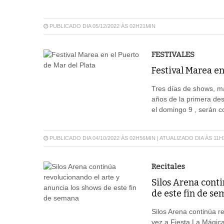
PUBLICADO DIA 05/12/2022 ÀS 02H21MIN
FESTIVALES
Festival Marea en
Tres días de shows, ma
años de la primera des
el domingo 9 , serán co
PUBLICADO DIA 04/10/2022 ÀS 02H56MIN | ATUALIZADO DIA ÀS 11
Recitales
Silos Arena conti
de este fin de s
Silos Arena continúa r
vez a Fiesta La Mágica