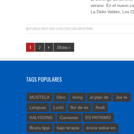
verano. En el nuevo co
La Delio Valdez, Los Ch
PUBLICADO DIA 17/01/2022 ÀS 00H37MIN
1
2
Última »
TAGS POPULARES
MUSTELA
Glen
lenny
el plan de
Joe fe
Lenguas
Luchi
flor de es
Anali
KALYGONG
Camioner
ES PATRIMO
Bruno lippi
bajo terapia
eruca sativa en