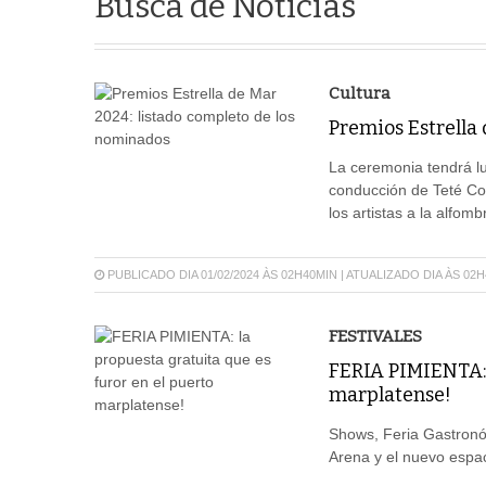
Busca de Notícias
Cultura
Premios Estrella
La ceremonia tendrá lug
conducción de Teté Cou
los artistas a la alfom
PUBLICADO DIA 01/02/2024 ÀS 02H40MIN | ATUALIZADO DIA ÀS 02
FESTIVALES
FERIA PIMIENTA: 
marplatense!
Shows, Feria Gastronóm
Arena y el nuevo espa