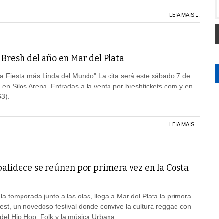
LEIA MAIS ...
 Bresh del año en Mar del Plata
a Fiesta más Linda del Mundo".La cita será este sábado 7 de
 en Silos Arena. Entradas a la venta por breshtickets.com y en
3).
LEIA MAIS ...
palidece se reúnen por primera vez en la Costa
a temporada junto a las olas, llega a Mar del Plata la primera
Fest, un novedoso festival donde convive la cultura reggae con
del Hip Hop, Folk y la música Urbana.