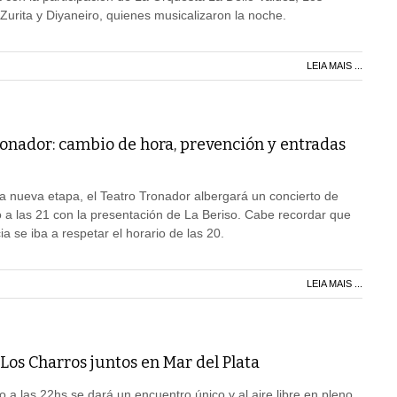
urita y Diyaneiro, quienes musicalizaron la noche.
LEIA MAIS ...
ronador: cambio de hora, prevención y entradas
a nueva etapa, el Teatro Tronador albergará un concierto de
 a las 21 con la presentación de La Beriso. Cabe recordar que
a se iba a respetar el horario de las 20.
LEIA MAIS ...
 Los Charros juntos en Mar del Plata
 a las 22hs se dará un encuentro único y al aire libre en pleno