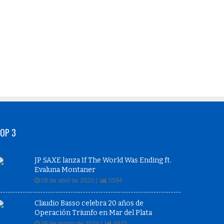
OP 3
JP SAXE lanza If The World Was Ending ft.
Evaluna Montaner
08 de abril de 2020 |
5594
Claudio Basso celebra 20 años de
Operación Triunfo en Mar del Plata
26 de marzo de 2024 |
4625