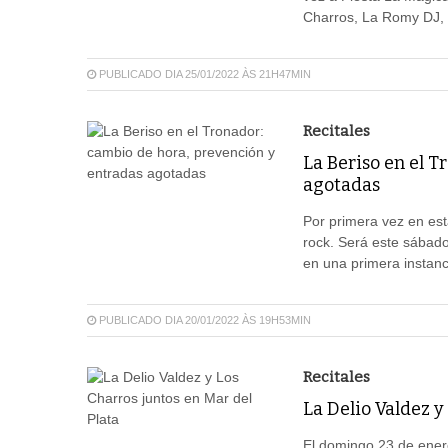
Charros, La Romy DJ, Z
PUBLICADO DIA 25/01/2022 ÀS 21H47MIN
Recitales
La Beriso en el T
agotadas
Por primera vez en est
rock. Será este sábado
en una primera instanci
PUBLICADO DIA 20/01/2022 ÀS 19H53MIN
Recitales
La Delio Valdez y
El domingo 23 de enero