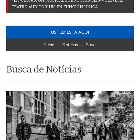
«
L
A
V
A
R
G
A
S
,
U
N
M
U
S
I
C
A
L
S
O
B
R
E
C
H
A
V
E
L
A
»
V
U
E
L
V
E
A
L
T
E
A
T
R
O
A
U
D
I
T
O
R
I
U
M
E
N
F
U
N
C
I
Ó
N
Ú
N
I
C
A
USTED ESTA AQUI
Início
→
Notícias
→ Busca
Busca de Notícias