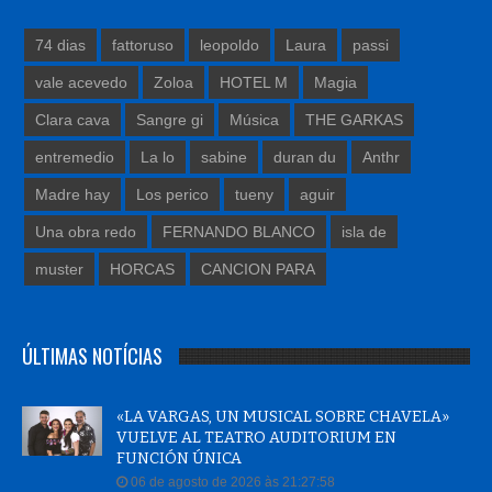
74 dias
fattoruso
leopoldo
Laura
passi
vale acevedo
Zoloa
HOTEL M
Magia
Clara cava
Sangre gi
Música
THE GARKAS
entremedio
La lo
sabine
duran du
Anthr
Madre hay
Los perico
tueny
aguir
Una obra redo
FERNANDO BLANCO
isla de
muster
HORCAS
CANCION PARA
ÚLTIMAS NOTÍCIAS
«LA VARGAS, UN MUSICAL SOBRE CHAVELA»
VUELVE AL TEATRO AUDITORIUM EN
FUNCIÓN ÚNICA
06 de agosto de 2026 às 21:27:58