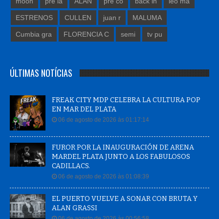
moon
pre la
ALAN
pre co
back in
leo ma
ESTRENOS
CULLEN
juan r
MALUMA
Cumbia gra
FLORENCIA C
semi
tv pu
ÚLTIMAS NOTÍCIAS
FREAK CITY MDP CELEBRA LA CULTURA POP
EN MAR DEL PLATA
06 de agosto de 2026 às 01:17:14
FUROR POR LA INAUGURACIÓN DE ARENA
MARDEL PLATA JUNTO A LOS FABULOSOS
CADILLACS.
06 de agosto de 2026 às 01:08:39
EL PUERTO VUELVE A SONAR CON BRUTA Y
ALAN GRASSI
06 de agosto de 2026 às 00:56:58