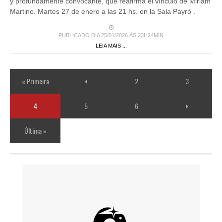
y profundamente convocante, que reafirma el vínculo de Miriam
Martino. Martes 27 de enero a las 21 hs. en la Sala Payró .
PUBLICADO DIA 25/01/2026 ÀS 23H24MIN
LEIA MAIS ...
« Primeira
2
3
4
5
6
Última »