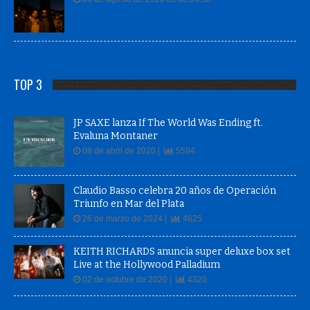
TOP 3
JP SAXE lanza If The World Was Ending ft.
Evaluna Montaner
08 de abril de 2020 |
5594
Claudio Basso celebra 20 años de Operación
Triunfo en Mar del Plata
26 de marzo de 2024 |
4625
KEITH RICHARDS anuncia super deluxe box set
Live at the Hollywood Palladium
02 de octubre de 2020 |
4320