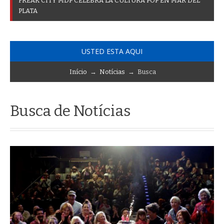
F
R
E
A
K
C
I
T
Y
M
D
P
C
E
L
E
B
R
A
L
A
C
U
L
T
U
R
A
P
O
P
E
N
M
A
R
D
E
L
P
L
A
T
A
USTED ESTA AQUI
Início
→
Notícias
→ Busca
Busca de Notícias