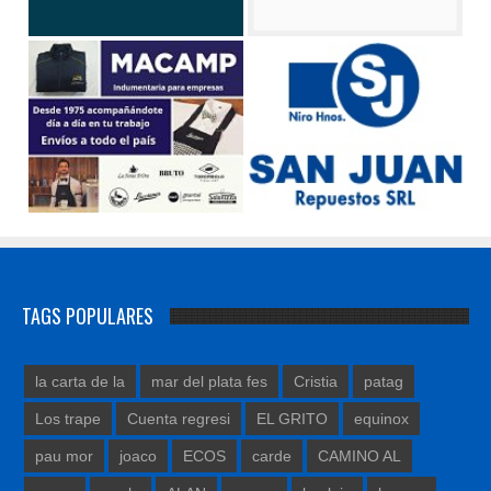
TAGS POPULARES
la carta de la
mar del plata fes
Cristia
patag
Los trape
Cuenta regresi
EL GRITO
equinox
pau mor
joaco
ECOS
carde
CAMINO AL