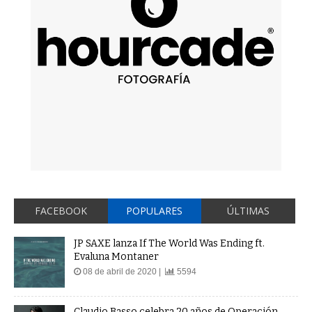
FACEBOOK
POPULARES
ÚLTIMAS
JP SAXE lanza If The World Was Ending ft.
Evaluna Montaner
08 de abril de 2020 |
5594
Claudio Basso celebra 20 años de Operación