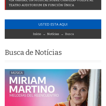
«
L
A
V
A
R
G
A
S
,
U
N
M
U
S
I
C
A
L
S
O
B
R
E
C
H
A
V
E
L
A
»
V
U
E
L
V
E
A
L
T
E
A
T
R
O
A
U
D
I
T
O
R
I
U
M
E
N
F
U
N
C
I
Ó
N
Ú
N
I
C
A
USTED ESTA AQUI
Início
→
Notícias
→ Busca
Busca de Notícias