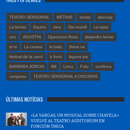
TEATRO SENSORIAL
METAVE
soster
aterciop
La beriso
Equino
zero
Dia mundi
La sasa
ciro
AGUSTIN
Operacion Rosa
alejandro lerner
el tri
La carava
la bata
Steve va
festival de la canci
b front
laguna pai
BARBARA JORCIN
Bill
Lirica
Fufu
confirma
congreso
TEATRO SENSORIAL A OSCURAS
ÚLTIMAS NOTÍCIAS
«LA VARGAS, UN MUSICAL SOBRE CHAVELA»
VUELVE AL TEATRO AUDITORIUM EN
FUNCIÓN ÚNICA