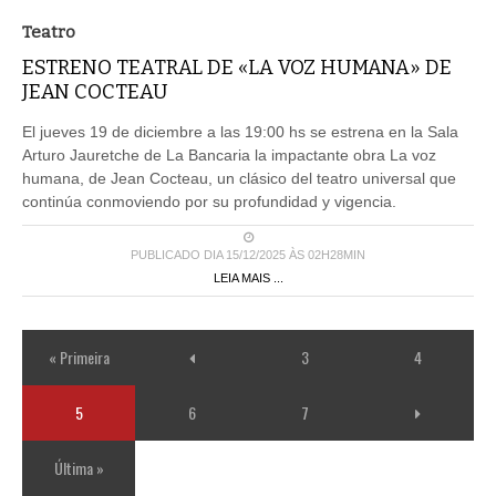
Teatro
ESTRENO TEATRAL DE «LA VOZ HUMANA» DE
JEAN COCTEAU
El jueves 19 de diciembre a las 19:00 hs se estrena en la Sala
Arturo Jauretche de La Bancaria la impactante obra La voz
humana, de Jean Cocteau, un clásico del teatro universal que
continúa conmoviendo por su profundidad y vigencia.
PUBLICADO DIA 15/12/2025 ÀS 02H28MIN
LEIA MAIS ...
« Primeira
3
4
5
6
7
Última »