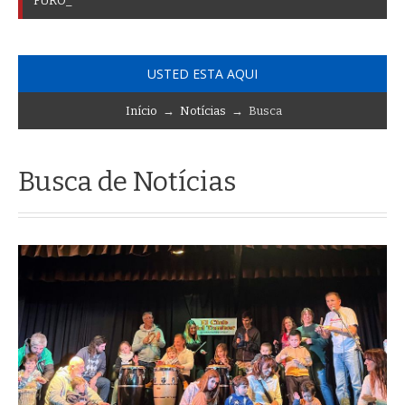
F
U
R
O
R
P
O
R
L
A
I
N
A
U
G
U
R
A
C
I
Ó
N
D
E
A
R
E
N
A
_
USTED ESTA AQUI
Início
→
Notícias
→ Busca
Busca de Notícias