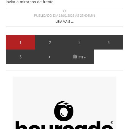
invita a mirarnos de frente.
PUBLICADO DIA 13/01/2026 ÀS 23H03MIN
LEIA MAIS ...
1
2
3
4
5
Última »