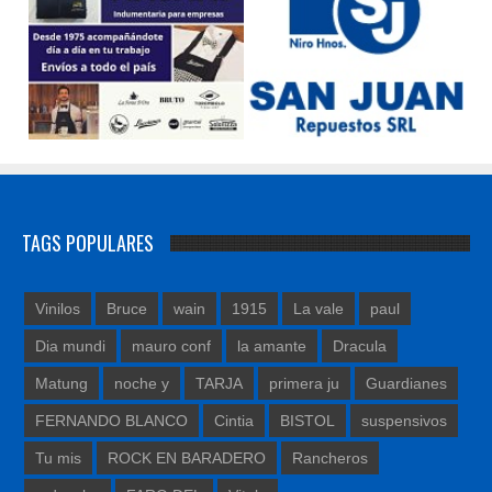
TAGS POPULARES
Vinilos
Bruce
wain
1915
La vale
paul
Dia mundi
mauro conf
la amante
Dracula
Matung
noche y
TARJA
primera ju
Guardianes
FERNANDO BLANCO
Cintia
BISTOL
suspensivos
Tu mis
ROCK EN BARADERO
Rancheros