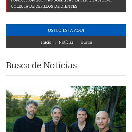
F
U
N
D
A
C
I
Ó
N
S
O
L
M
Á
S
S
O
N
R
I
S
A
S
L
A
N
Z
A
U
N
A
N
U
E
V
A
C
O
L
E
C
T
A
D
E
C
E
P
I
L
L
O
S
D
E
D
I
E
N
T
E
S
USTED ESTA AQUI
Início
→
Notícias
→ Busca
Busca de Notícias