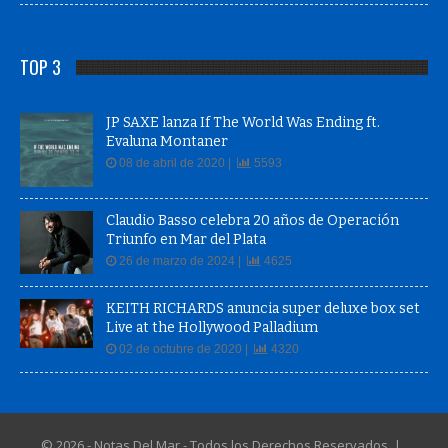
TOP 3
JP SAXE lanza If The World Was Ending ft.
Evaluna Montaner
08 de abril de 2020 |
5593
Claudio Basso celebra 20 años de Operación
Triunfo en Mar del Plata
26 de marzo de 2024 |
4625
KEITH RICHARDS anuncia super deluxe box set
Live at the Hollywood Palladium
02 de octubre de 2020 |
4320
© 2026 - Notas Del Mar - Todos los Derechos Reservados |