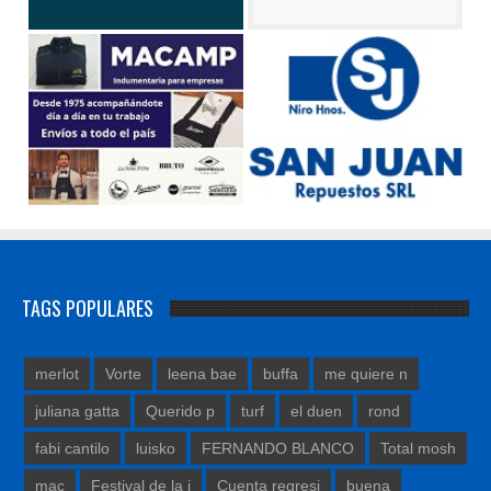
TAGS POPULARES
merlot
Vorte
leena bae
buffa
me quiere n
juliana gatta
Querido p
turf
el duen
rond
fabi cantilo
luisko
FERNANDO BLANCO
Total mosh
mac
Festival de la j
Cuenta regresi
buena