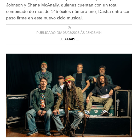
Johnson y Shane McAnally, quienes cuentan con un total
combinado de más de 145 éxitos número uno, Dasha entra con
paso firme en este nuevo ciclo musical.
PUBLICADO DIA 03/08/2026 ÀS 23H26MIN
LEIA MAIS ...