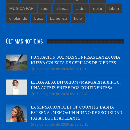
MUSICA PAR
zoot
ultimas
la deli
delai
lebon
el plan de
buxx
La beriso
holo
ÚLTIMAS NOTÍCIAS
FUNDACIÓN SOL MÁS SONRISAS LANZA UNA
NUEVA COLECTA DE CEPILLOS DE DIENTES
05 de agosto de 2026 às 01:12:12
LLEGA AL AUDITORIUM «MARGARITA XIRGU.
UNA ACTRIZ ENTRE DOS CONTINENTES»
05 de agosto de 2026 às 01:02:40
LA SENSACIÓN DEL POP COUNTRY DASHA
ESTRENA «MEMO» UN HIMNO DE SEGURIDAD
PARA SEGUIR ADELANTE
03 de agosto de 2026 às 23:26:11