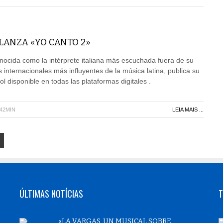
LANZA «YO CANTO 2»
conocida como la intérprete italiana más escuchada fuera de su
 internacionales más influyentes de la música latina, publica su
 disponible en todas las plataformas digitales .
H42MIN
LEIA MAIS ...
ÚLTIMAS NOTÍCIAS
T
«LA VARGAS, UN MUSICAL SOBRE