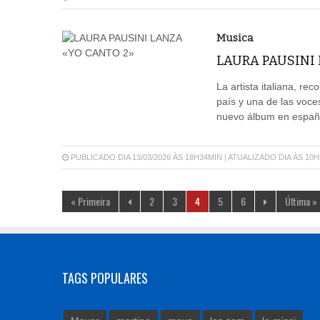
Musica
LAURA PAUSINI 
La artista italiana, re
país y una de las voces
nuevo álbum en español
PUBLICADO DIA 13/03/2026 ÀS 18H34MIN | ATUALIZADO DIA ÀS 10
« Primeira
2
3
4
5
6
Última »
TAGS POPULARES