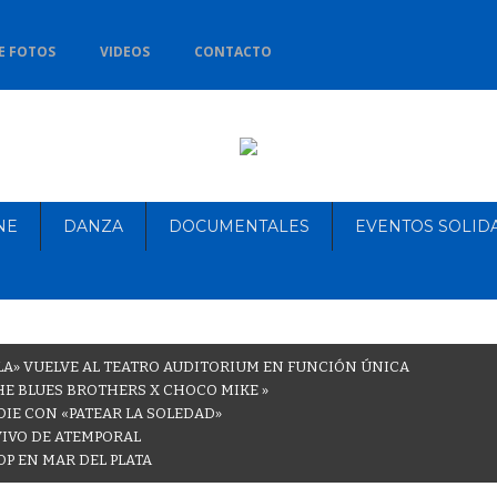
E FOTOS
VIDEOS
CONTACTO
NE
DANZA
DOCUMENTALES
EVENTOS SOLID
LA» VUELVE AL TEATRO AUDITORIUM EN FUNCIÓN ÚNICA
THE BLUES BROTHERS X CHOCO MIKE »
DIE CON «PATEAR LA SOLEDAD»
VIVO DE ATEMPORAL
OP EN MAR DEL PLATA