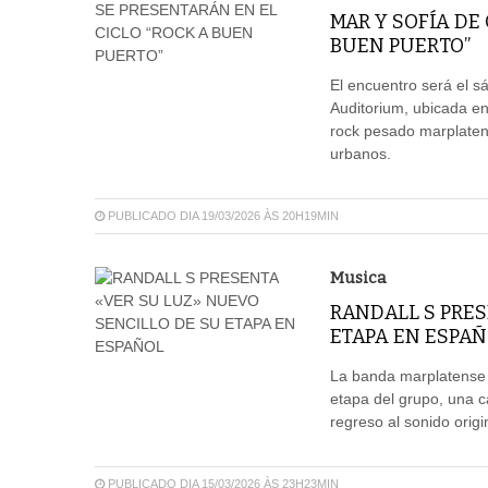
MAR Y SOFÍA DE
BUEN PUERTO”
El encuentro será el s
Auditorium, ubicada en
rock pesado marplaten
urbanos.
PUBLICADO DIA 19/03/2026 ÀS 20H19MIN
Musica
RANDALL S PRES
ETAPA EN ESPA
La banda marplatense R
etapa del grupo, una c
regreso al sonido origi
PUBLICADO DIA 15/03/2026 ÀS 23H23MIN