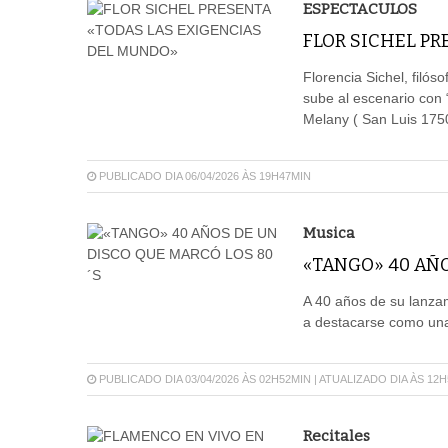
ESPECTACULOS
FLOR SICHEL PR
Florencia Sichel, filós
sube al escenario con 
Melany ( San Luis 175
PUBLICADO DIA 06/04/2026 ÀS 19H47MIN
Musica
«TANGO» 40 AÑO
A 40 años de su lanzam
a destacarse como una 
PUBLICADO DIA 03/04/2026 ÀS 02H52MIN | ATUALIZADO DIA ÀS 12
Recitales