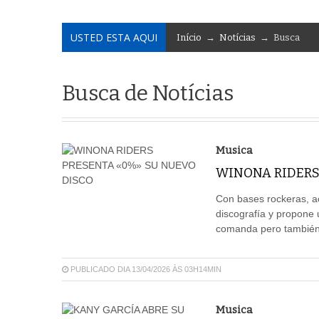
USTED ESTA AQUI
Início
→
Notícias
→ Busca
Busca de Notícias
Musica
WINONA RIDERS
Con bases rockeras, ac
discografía y propone
comanda pero también f
PUBLICADO DIA 13/04/2026 ÀS 03H14MIN
Musica