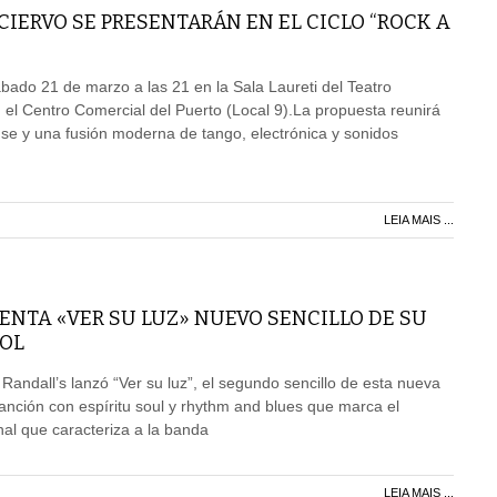
 CIERVO SE PRESENTARÁN EN EL CICLO “ROCK A
ábado 21 de marzo a las 21 en la Sala Laureti del Teatro
 el Centro Comercial del Puerto (Local 9).La propuesta reunirá
se y una fusión moderna de tango, electrónica y sonidos
LEIA MAIS ...
ENTA «VER SU LUZ» NUEVO SENCILLO DE SU
ÑOL
andall’s lanzó “Ver su luz”, el segundo sencillo de esta nueva
anción con espíritu soul y rhythm and blues que marca el
nal que caracteriza a la banda
LEIA MAIS ...