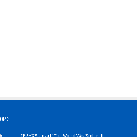
OP 3
JP SAXE lanza If The World Was Ending ft.