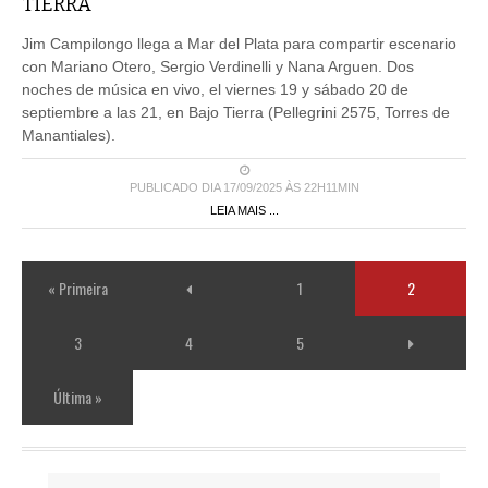
TIERRA
Jim Campilongo llega a Mar del Plata para compartir escenario
con Mariano Otero, Sergio Verdinelli y Nana Arguen. Dos
noches de música en vivo, el viernes 19 y sábado 20 de
septiembre a las 21, en Bajo Tierra (Pellegrini 2575, Torres de
Manantiales).
PUBLICADO DIA 17/09/2025 ÀS 22H11MIN
LEIA MAIS ...
« Primeira
1
2
3
4
5
Última »