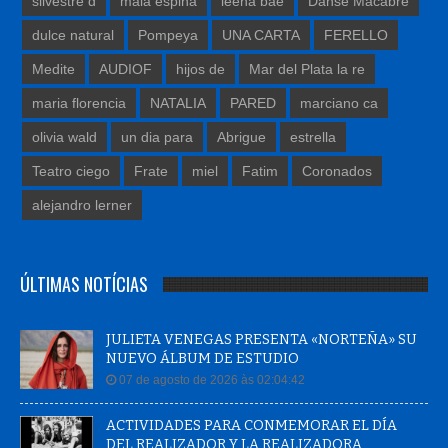
silvestre d
mala espina
leena bae
Danse Macabre
dulce natural
Pompeya
UNA CARTA
FERELLO
Medite
AUDIOF
hijos de
Mar del Plata la re
maria florencia
NATALIA
PARED
marciano ca
olivia wald
un dia para
Abrigue
estrella
Teatro ciego
Frate
miel
Fatim
Coronados
alejandro lerner
ÚLTIMAS NOTÍCIAS
JULIETA VENEGAS PRESENTA «NORTEÑA» SU
NUEVO ÁLBUM DE ESTUDIO
07 de agosto de 2026 às 02:04:42
ACTIVIDADES PARA CONMEMORAR EL DÍA
DEL REALIZADOR Y LA REALIZADORA