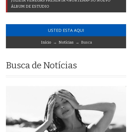
J
U
L
I
E
T
A
V
E
N
E
G
A
S
P
R
E
S
E
N
T
A
«
N
O
R
T
E
Ñ
A
»
S
U
N
U
E
V
O
Á
L
B
U
M
D
E
E
S
T
U
D
I
O
USTED ESTA AQUI
Início
→
Notícias
→ Busca
Busca de Notícias