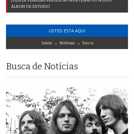
A
C
T
I
V
I
D
A
D
E
S
P
A
R
A
C
O
N
M
E
_
USTED ESTA AQUI
Início
→
Notícias
→ Busca
Busca de Notícias