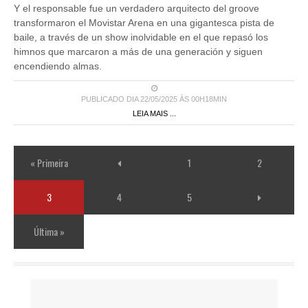
transformaron el Movistar Arena en una gigantesca pista de
baile, a través de un show inolvidable en el que repasó los
himnos que marcaron a más de una generación y siguen
encendiendo almas.
PUBLICADO DIA 22/05/2025 ÀS 00H18MIN
LEIA MAIS ...
« Primeira
1
2
3
4
5
Última »