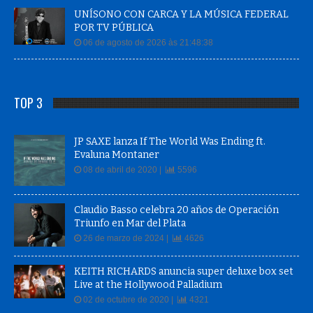
POR TV PÚBLICA
06 de agosto de 2026 às 21:48:38
TOP 3
JP SAXE lanza If The World Was Ending ft.
Evaluna Montaner
08 de abril de 2020 |
5596
Claudio Basso celebra 20 años de Operación
Triunfo en Mar del Plata
26 de marzo de 2024 |
4626
KEITH RICHARDS anuncia super deluxe box set
Live at the Hollywood Palladium
02 de octubre de 2020 |
4321