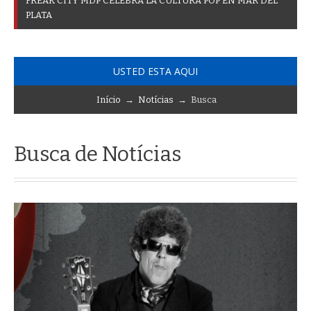
F
R
E
A
K
C
I
T
Y
M
D
P
C
E
L
E
B
R
A
L
A
C
U
L
T
U
R
A
P
O
P
E
N
M
A
R
D
E
L
P
L
A
T
A
USTED ESTA AQUI
Início
→
Notícias
→ Busca
Busca de Notícias