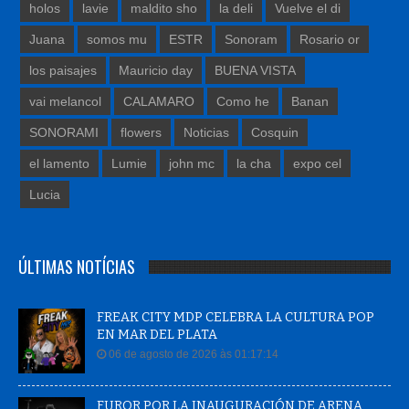
holos
lavie
maldito sho
la deli
Vuelve el di
Juana
somos mu
ESTR
Sonoram
Rosario or
los paisajes
Mauricio day
BUENA VISTA
vai melancol
CALAMARO
Como he
Banan
SONORAMI
flowers
Noticias
Cosquin
el lamento
Lumie
john mc
la cha
expo cel
Lucia
ÚLTIMAS NOTÍCIAS
FREAK CITY MDP CELEBRA LA CULTURA POP
EN MAR DEL PLATA
06 de agosto de 2026 às 01:17:14
FUROR POR LA INAUGURACIÓN DE ARENA