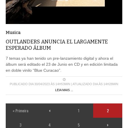
Musica
OUTLANDERS ANUNCIA EL LARGAMENTE
ESPERADO ÁLBUM
7 temas ya han tenido un pre-lanzamiento digital y ahora el
álbum será editado el 23 de Junio en CD y en edición limitada
en doble vinilo “Blue Curacao”.
PUBLICADO DIA 30/04/2023 ÀS 14H53MIN | ATUALIZADO DIA ÀS 14H28MIN
LEIA MAIS ...
« Primeira
1
2
3
4
5