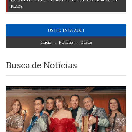
F
R
E
A
K
C
I
T
Y
M
D
P
C
E
L
E
B
R
A
L
A
C
U
L
T
U
R
A
P
O
P
E
N
M
A
R
D
E
L
P
L
A
T
A
USTED ESTA AQUI
Início
→
Notícias
→ Busca
Busca de Notícias