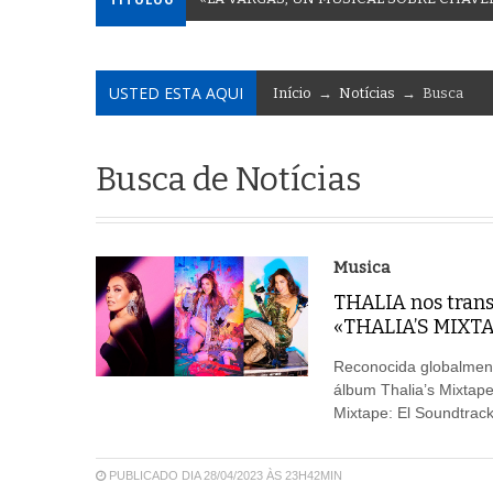
USTED ESTA AQUI
Início
→
Notícias
→ Busca
Busca de Notícias
Musica
THALIA nos trans
«THALIA’S MIXT
Reconocida globalmente
álbum Thalia’s Mixtape 
Mixtape: El Soundtrac
PUBLICADO DIA 28/04/2023 ÀS 23H42MIN