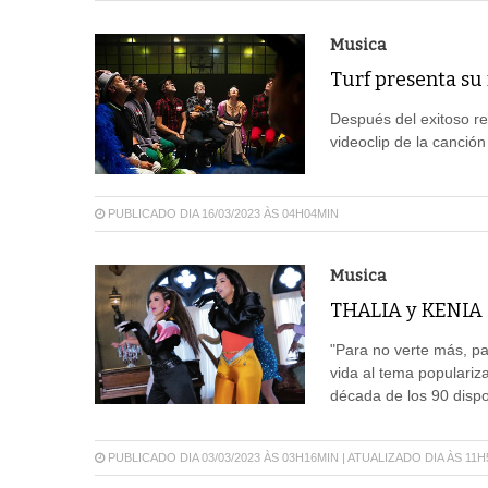
Musica
Turf presenta su
Después del exitoso re
videoclip de la canció
PUBLICADO DIA 16/03/2023 ÀS 04H04MIN
Musica
THALIA y KENIA
"Para no verte más, pa
vida al tema populariz
década de los 90 dispon
PUBLICADO DIA 03/03/2023 ÀS 03H16MIN | ATUALIZADO DIA ÀS 11