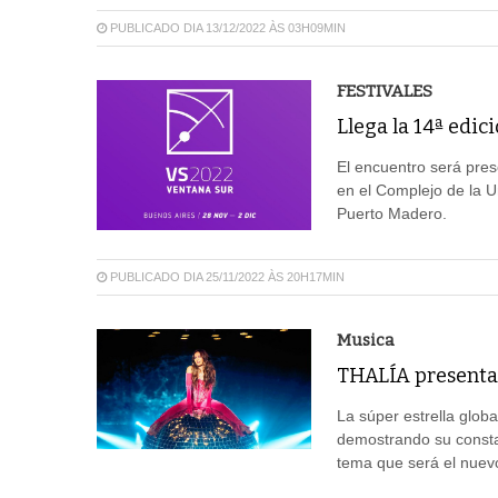
PUBLICADO DIA 13/12/2022 ÀS 03H09MIN
FESTIVALES
Llega la 14ª edic
El encuentro será pres
en el Complejo de la U
Puerto Madero.
PUBLICADO DIA 25/11/2022 ÀS 20H17MIN
Musica
THALÍA presenta
La súper estrella globa
demostrando su constan
tema que será el nuev