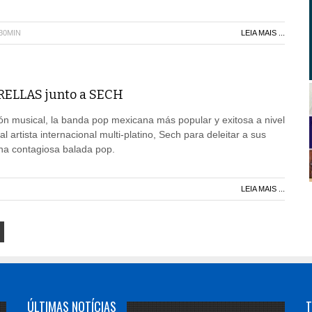
H30MIN
LEIA MAIS ...
TRELLAS junto a SECH
ón musical, la banda pop mexicana más popular y exitosa a nivel
l artista internacional multi-platino, Sech para deleitar a sus
na contagiosa balada pop.
LEIA MAIS ...
ÚLTIMAS NOTÍCIAS
T