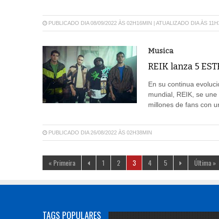
PUBLICADO DIA 08/09/2022 ÀS 02H16MIN | ATUALIZADO DIA ÀS 11
Musica
REIK lanza 5 ES
En su continua evoluci
mundial, REIK, se une a
millones de fans con u
PUBLICADO DIA 26/08/2022 ÀS 02H38MIN
« Primeira
1
2
3
4
5
Última »
TAGS POPULARES