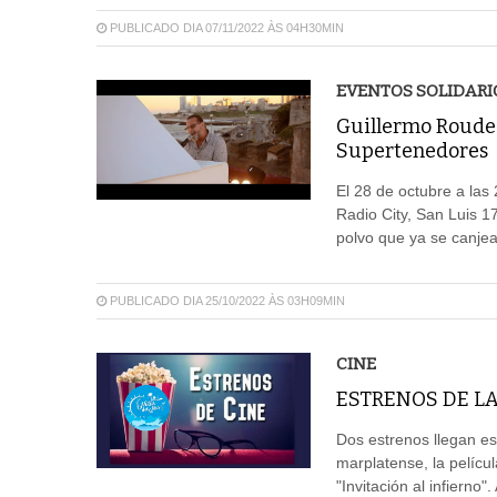
PUBLICADO DIA 07/11/2022 ÀS 04H30MIN
EVENTOS SOLIDARI
Guillermo Roude d
Supertenedores
El 28 de octubre a las 
Radio City, San Luis 1
polvo que ya se canjea
PUBLICADO DIA 25/10/2022 ÀS 03H09MIN
CINE
ESTRENOS DE LA
Dos estrenos llegan est
marplatense, la películ
"Invitación al infierno