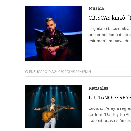
Musica
CRISCAS lanzó ´
El guitarrista colombi
primer adelanto de lo 
estrenará en mayo de 
PUBLICADO DIA 24/02/2023 ÀS 04H16MIN
Recitales
LUCIANO PEREYR
Luciano Pereyra regre
su Tour "De Hoy En Ade
Las entradas están dis