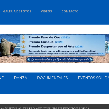
GALERIA DE FOTOS
VIDEOS
CONTACTO
NE
DANZA
DOCUMENTALES
EVENTOS SOLID
L
A
»
V
U
E
L
V
E
A
L
T
E
A
T
R
O
A
U
D
I
T
O
R
I
U
M
E
N
F
U
N
C
I
Ó
N
Ú
N
I
C
A