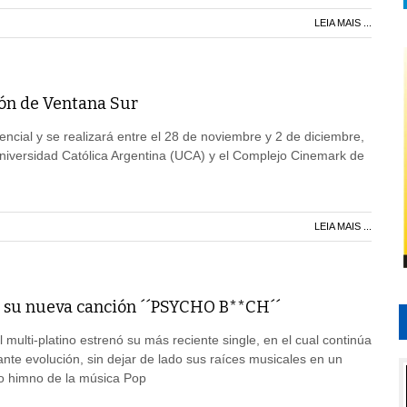
LEIA MAIS ...
ión de Ventana Sur
encial y se realizará entre el 28 de noviembre y 2 de diciembre,
niversidad Católica Argentina (UCA) y el Complejo Cinemark de
LEIA MAIS ...
 su nueva canción ´´PSYCHO B**CH´´
l multi-platino estrenó su más reciente single, en el cual continúa
te evolución, sin dejar de lado sus raíces musicales en un
o himno de la música Pop