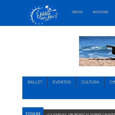
INICIO
NOTICIAS
BALLET
EVENTOS
CULTURA
CI
TITULOS
«
L
A
V
A
R
G
A
S
,
U
N
M
U
S
I
C
A
L
S
O
B
R
E
C
H
A
V
E