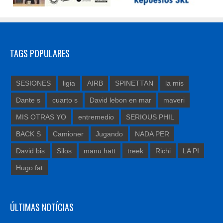
TAGS POPULARES
SESIONES
ligia
AIRB
SPINETTAN
la mis
Dante s
cuarto s
David lebon en mar
maveri
MIS OTRAS YO
entremedio
SERIOUS PHIL
BACK S
Camioner
Jugando
NADA PER
David bis
Silos
manu hatt
treek
Richi
LA PI
Hugo fat
ÚLTIMAS NOTÍCIAS