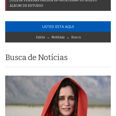
J
U
L
I
E
T
A
V
E
N
E
G
A
S
P
R
E
S
E
N
T
A
«
N
O
R
T
E
Ñ
A
»
S
U
N
U
E
V
O
Á
L
B
U
M
D
E
E
S
T
U
D
I
O
USTED ESTA AQUI
Início
→
Notícias
→ Busca
Busca de Notícias