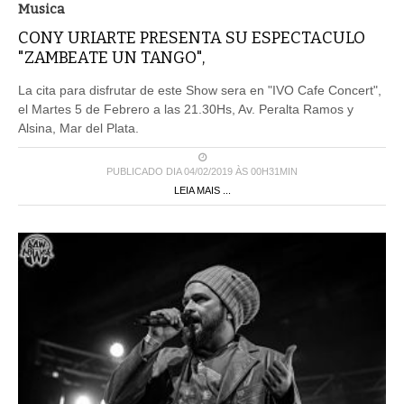
Musica
CONY URIARTE PRESENTA SU ESPECTACULO
"ZAMBEATE UN TANGO",
La cita para disfrutar de este Show sera en "IVO Cafe Concert",
el Martes 5 de Febrero a las 21.30Hs, Av. Peralta Ramos y
Alsina, Mar del Plata.
PUBLICADO DIA 04/02/2019 ÀS 00H31MIN
LEIA MAIS ...