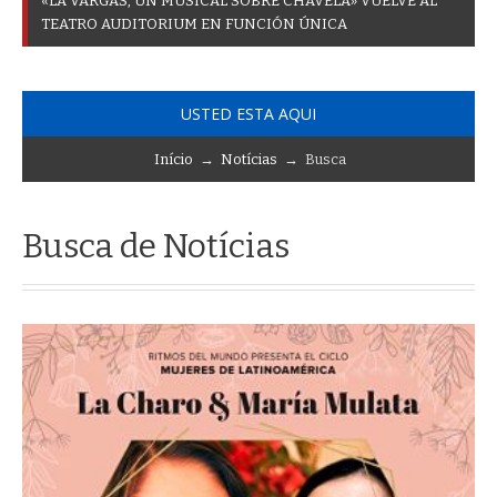
«
L
A
V
A
R
G
A
S
,
U
N
M
U
S
I
C
A
L
S
O
B
R
E
C
H
A
V
E
L
A
»
V
U
E
L
V
E
A
L
T
E
A
T
R
O
A
U
D
I
T
O
R
I
U
M
E
N
F
U
N
C
I
Ó
N
Ú
N
I
C
A
USTED ESTA AQUI
Início
→
Notícias
→ Busca
Busca de Notícias