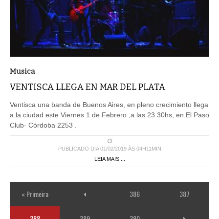
Musica
VENTISCA LLEGA EN MAR DEL PLATA
Ventisca una banda de Buenos Aires, en pleno crecimiento llega
a la ciudad este Viernes 1 de Febrero ,a las 23.30hs, en El Paso
Club- Córdoba 2253 .
PUBLICADO DIA 01/02/2019 ÀS 04H11MIN
LEIA MAIS ...
« Primeira
386
387
388
389
390