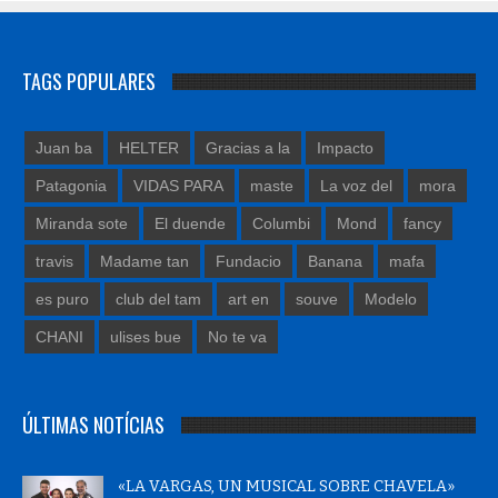
TAGS POPULARES
Juan ba
HELTER
Gracias a la
Impacto
Patagonia
VIDAS PARA
maste
La voz del
mora
Miranda sote
El duende
Columbi
Mond
fancy
travis
Madame tan
Fundacio
Banana
mafa
es puro
club del tam
art en
souve
Modelo
CHANI
ulises bue
No te va
ÚLTIMAS NOTÍCIAS
«LA VARGAS, UN MUSICAL SOBRE CHAVELA»