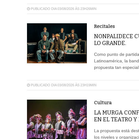
PUBLICADO DIA 03/08/2026 ÀS 23H26MIN
Recitales
NONPALIDECE CU
LO GRANDE.
Como punto de partida 
Latinoamérica, la ban
propuesta tan especia
PUBLICADO DIA 03/08/2026 ÀS 23H19MIN
Cultura
LA MURGA CONF
EN EL TEATRO Y
La propuesta está dest
los niveles y organizac