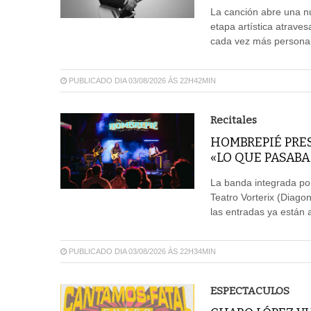
La canción abre una n
etapa artística atrave
cada vez más personal
PUBLICADO DIA 03/08/2026 ÀS 22H42MIN
Recitales
HOMBREPIÉ PRES
«LO QUE PASAB
La banda integrada por
Teatro Vorterix (Diagon
las entradas ya están a
PUBLICADO DIA 03/08/2026 ÀS 22H34MIN
ESPECTACULOS