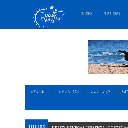
INICIO
NOTICIAS
BALLET
EVENTOS
CULTURA
CI
TITULOS
J
U
L
I
E
T
A
V
E
N
E
G
A
S
P
R
E
S
E
N
T
A
«
N
O
R
T
E
Ñ
A
»