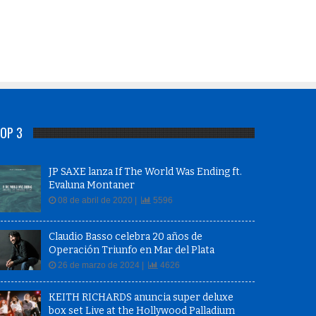
OP 3
JP SAXE lanza If The World Was Ending ft.
Evaluna Montaner
08 de abril de 2020 |
5596
Claudio Basso celebra 20 años de
Operación Triunfo en Mar del Plata
26 de marzo de 2024 |
4626
KEITH RICHARDS anuncia super deluxe
box set Live at the Hollywood Palladium