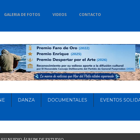
GALERIA DE FOTOS
VIDEOS
CONTACTO
NE
DANZA
DOCUMENTALES
EVENTOS SOLID
S
U
N
U
E
V
O
Á
L
B
U
M
D
E
E
S
T
U
D
I
O