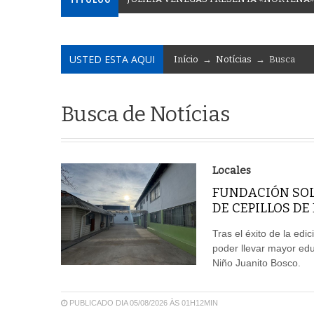
USTED ESTA AQUI
Início
→
Notícias
→ Busca
Busca de Notícias
Locales
FUNDACIÓN SOL
DE CEPILLOS DE
Tras el éxito de la edi
poder llevar mayor edu
Niño Juanito Bosco.
PUBLICADO DIA 05/08/2026 ÀS 01H12MIN