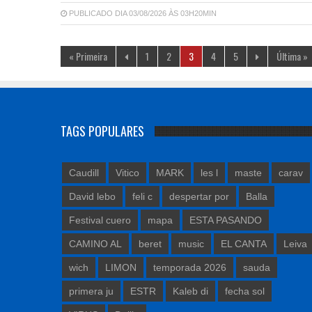
PUBLICADO DIA 03/08/2026 ÀS 03H20MIN
« Primeira
1
2
3
4
5
Última »
TAGS POPULARES
Caudill
Vitico
MARK
les l
maste
carav
David lebo
feli c
despertar por
Balla
Festival cuero
mapa
ESTA PASANDO
CAMINO AL
beret
music
EL CANTA
Leiva
wich
LIMON
temporada 2026
sauda
primera ju
ESTR
Kaleb di
fecha sol