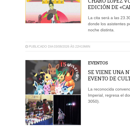
CHARO LÓPEZ V
EDICIÓN DE «C
La cita será a las 23.
donde los asistentes p
noche distinta.
PUBLICADO DIA 03/08/2026 ÀS 22H19MIN
EVENTOS
SE VIENE UNA N
EVENTO DE CUL
La reconocida convenc
Imperial, regresa el d
3050).