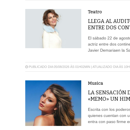
Teatro
LLEGA AL AUDIT
ENTRE DOS CON
El sábado 22 de agosto
actriz entre dos conti
Javier Demariaen la Sal
PUBLICADO DIA 05/08/2026 ÀS 01H02MIN | ATUALIZADO DIA ÀS 10
Musica
LA SENSACIÓN 
«MEMO» UN HIM
Escrita con los poder
quienes cuentan con u
entra con paso firme e