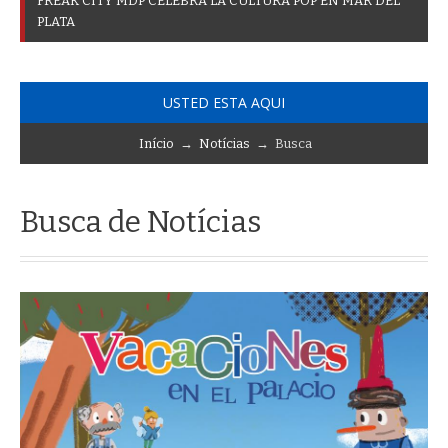
F
R
E
A
K
C
I
T
Y
M
D
P
C
E
L
E
B
R
A
L
A
C
U
L
T
U
R
A
P
O
P
E
N
M
A
R
D
E
L
P
L
A
T
A
USTED ESTA AQUI
Início
→
Notícias
→ Busca
Busca de Notícias