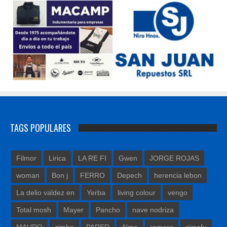
TAGS POPULARES
Filmor
Lirica
LA RE FI
Gwen
JORGE ROJAS
woman
Bon j
FERRO
Depech
herencia lebon
La delio valdez en
Yerba
living colour
vengo
Total mosh
Mayer
Pancho
nave nodriza
MAURO
zimba
PARED
Alma
romero
cimafu