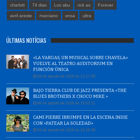
charlott
74 dias
Los abu
rick as
Forever
avril areste
marciano
ensa
ultra
ÚLTIMAS NOTÍCIAS
«LA VARGAS, UN MUSICAL SOBRE CHAVELA»
VUELVE AL TEATRO AUDITORIUM EN
FUNCIÓN ÚNICA
06 de agosto de 2026 às 21:27:58
BAJO TIERRA CLUB DE JAZZ PRESENTA «THE
BLUES BROTHERS X CHOCO MIKE »
06 de agosto de 2026 às 19:53:11
CAMI PIERRE IRRUMPE EN LA ESCENA INDIE
CON «PATEAR LA SOLEDAD»
06 de agosto de 2026 às 19:36:09