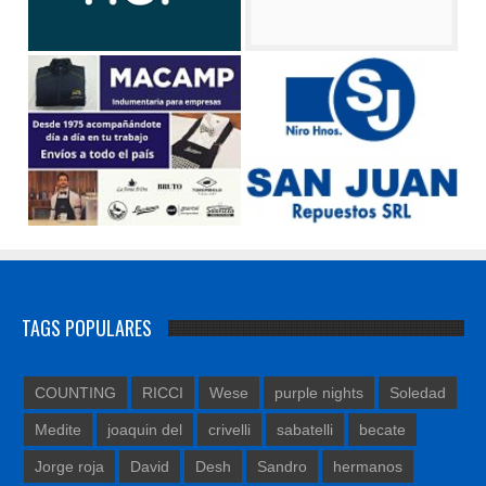
TAGS POPULARES
COUNTING
RICCI
Wese
purple nights
Soledad
Medite
joaquin del
crivelli
sabatelli
becate
Jorge roja
David
Desh
Sandro
hermanos