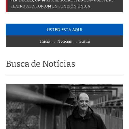
«
L
A
V
A
R
G
A
S
,
U
N
M
U
S
I
C
A
L
S
O
B
R
E
C
H
A
V
E
L
A
»
V
U
E
L
V
E
A
L
T
E
A
T
R
O
A
U
D
I
T
O
R
I
U
M
E
N
F
U
N
C
I
Ó
N
Ú
N
I
C
A
USTED ESTA AQUI
Início
→
Notícias
→ Busca
Busca de Notícias