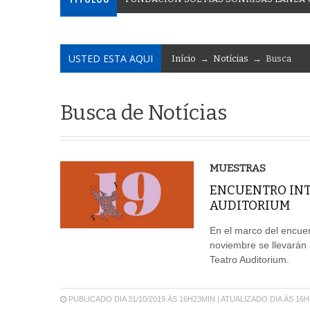
USTED ESTA AQUI
Início
→
Notícias
→ Busca
Busca de Notícias
MUESTRAS
ENCUENTRO INT
AUDITORIUM
En el marco del encuent
noviembre se llevarán 
Teatro Auditorium.
PUBLICADO DIA 31/10/2019 ÀS 16H23MIN | ATUALIZADO DIA ÀS 16