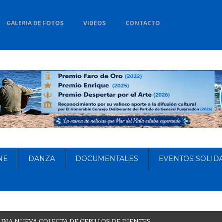
GALERIA DE FOTOS
VIDEOS
CONTACTO
NE
DANZA
DOCUMENTALES
EVENTOS SOLID
U
N
A
N
U
E
V
A
C
O
L
E
C
T
A
D
E
C
E
P
I
L
L
O
S
D
E
D
I
E
N
T
E
S