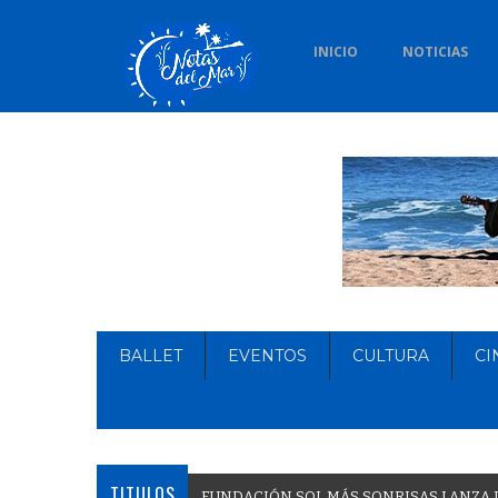
INICIO
NOTICIAS
BALLET
EVENTOS
CULTURA
CI
TITULOS
F
U
N
D
A
C
I
Ó
N
S
O
L
M
Á
S
S
O
N
R
I
S
A
S
L
A
N
Z
A