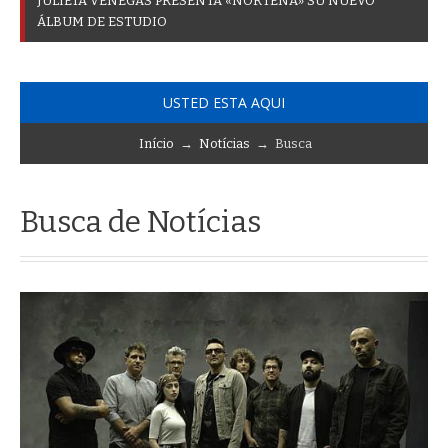
J
U
L
I
E
T
A
V
E
N
E
G
A
S
P
R
E
S
E
N
T
A
«
N
O
R
T
E
Ñ
A
»
S
U
N
U
E
V
O
Á
L
B
U
M
D
E
E
S
T
U
D
I
O
USTED ESTA AQUI
Início
→
Notícias
→ Busca
Busca de Notícias