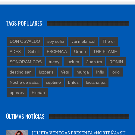
TAGS POPULARES
DON OSVALDO
soy sofia
vai melancol
The or
ADEX
Sol ull
ESCENA A
Urano
THE FLAME
SONORAMICOS
tueny
luck ra
Juan tra
RONIN
destino san
luzparis
Vetu
murga
Influ
iorio
Noche de saba
septimo
britos
luciana pa
opus xv
Florian
ÚLTIMAS NOTÍCIAS
JULIETA VENEGAS PRESENTA «NORTEÑA» SU