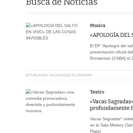
Busca de Notícias
Musica
«APOLOGÍA DEL 
El EP “Apología del sal
presentación oficial d
Rondeman (CABA) el 2
PUBLICADO DIA 01/05/2026 ÀS 20H54MIN
Teatro
«Vacas Sagradas»
profundamente 
Vacas Sagradas" celeb
en la Sala Melany (Sa
Plata)