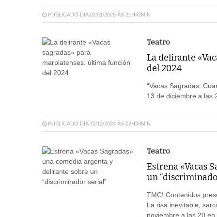
PUBLICADO DIA 02/01/2025 ÀS 21H42MIN
Teatro
La delirante «Va
del 2024
“Vacas Sagradas: Cuand
13 de diciembre a las 
PUBLICADO DIA 10/12/2024 ÀS 02H28MIN
Teatro
Estrena «Vacas S
un “discriminador
TMC! Contenidos presen
La risa inevitable, sa
noviembre a las 20 en 