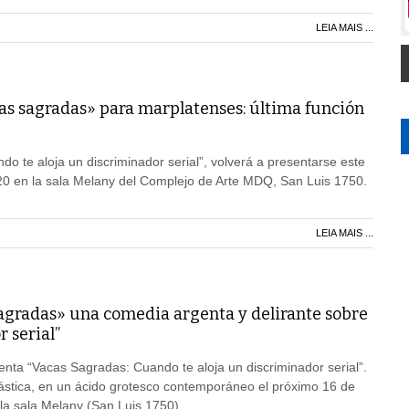
LEIA MAIS ...
cas sagradas» para marplatenses: última función
o te aloja un discriminador serial”, volverá a presentarse este
20 en la sala Melany del Complejo de Arte MDQ, San Luis 1750.
LEIA MAIS ...
agradas» una comedia argenta y delirante sobre
 serial”
ta “Vacas Sagradas: Cuando te aloja un discriminador serial”.
rcástica, en un ácido grotesco contemporáneo el próximo 16 de
la sala Melany (San Luis 1750)