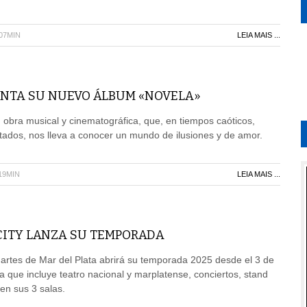
H07MIN
LEIA MAIS ...
SENTA SU NUEVO ÁLBUM «NOVELA»
obra musical y cinematográfica, que, en tiempos caóticos,
ados, nos lleva a conocer un mundo de ilusiones y de amor.
19MIN
LEIA MAIS ...
 CITY LANZA SU TEMPORADA
 artes de Mar del Plata abrirá su temporada 2025 desde el 3 de
a que incluye teatro nacional y marplatense, conciertos, stand
 en sus 3 salas.