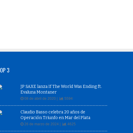
OP 3
JP SAXE lanza If The World Was Ending ft.
Evaluna Montaner
08 de abril de 2020 |
5594
Claudio Basso celebra 20 años de
Operación Triunfo en Mar del Plata
26 de marzo de 2024 |
4625