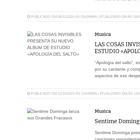
PUBLICADO DIA 06/11/2024 ÀS 02H34MIN | ATUALIZADO DIA ÀS 10
Musica
LAS COSAS INVI
ESTUDIO «APOLO
“Apología del salto”, 
por su cantante y com
aspectos de ese desper
PUBLICADO DIA 12/10/2023 ÀS 21H44MIN | ATUALIZADO DIA ÀS 13
Musica
Sentime Dominga
Sentime Dominga prese
canciones remasteriza