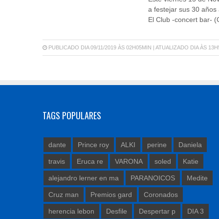
a festejar sus 30 años 
El Club -concert bar- 
PUBLICADO DIA 09/11/2019 ÀS 02H05MIN | ATUALIZADO DIA ÀS 13
TAGS POPULARES
dante
Prince roy
ALKI
perine
Daniela
travis
Eruca re
VARONA
soled
Katie
alejandro lerner en ma
PARANOICOS
Medite
Cruz man
Premios gard
Coronados
herencia lebon
Desfile
Despertar p
DIA 3