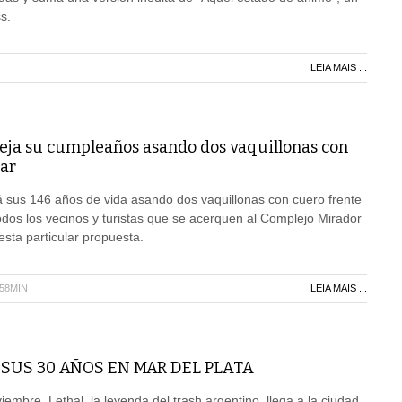
s.
LEIA MAIS ...
steja su cumpleaños asando dos vaquillonas con
mar
á sus 146 años de vida asando dos vaquillonas con cuero frente
todos los vecinos y turistas que se acerquen al Complejo Mirador
esta particular propuesta.
H58MIN
LEIA MAIS ...
 SUS 30 AÑOS EN MAR DEL PLATA
embre, Lethal, la leyenda del trash argentino, llega a la ciudad