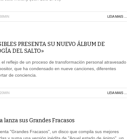
H38MIN
LEIA MAIS ...
SIBLES PRESENTA SU NUEVO ÁLBUM DE
GÍA DEL SALTO»
es el reflejo de un proceso de transformación personal atravesado
positor, que ha condensado en nueve canciones, diferentes
tar de conciencia.
H20MIN
LEIA MAIS ...
 lanza sus Grandes Fracasos
nta "Grandes Fracasos", un disco que compila sus mejores
das y suma una versión inédita de "Aquel estado de ánimo", un