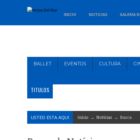
INICIO
NOTICIAS
GALERIA D
BALLET
EVENTOS
CULTURA
CI
TITULOS
USTED ESTA AQUI
Início
→
Notícias
→ Busca