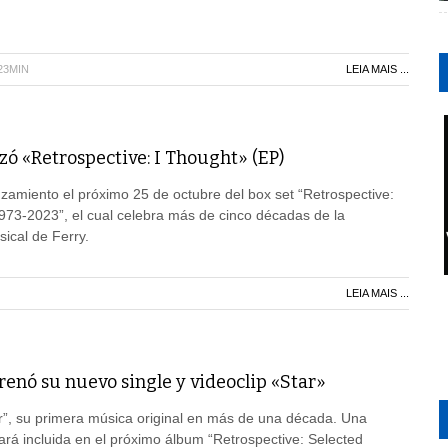
23MIN
LEIA MAIS ...
ó «Retrospective: I Thought» (EP)
zamiento el próximo 25 de octubre del box set “Retrospective:
973-2023”, el cual celebra más de cinco décadas de la
ical de Ferry.
LEIA MAIS ...
enó su nuevo single y videoclip «Star»
r”, su primera música original en más de una década. Una
rá incluida en el próximo álbum “Retrospective: Selected