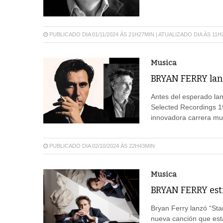
PUBLICADO DIA 01/11/2024 ÀS 21H27MIN | ATUALIZADO DIA ÀS 11H
Musica
BRYAN FERRY lanz
Antes del esperado lan
Selected Recordings 1
innovadora carrera mus
PUBLICADO DIA 02/10/2024 ÀS 22H43MIN
Musica
BRYAN FERRY estr
Bryan Ferry lanzó “Sta
nueva canción que esta