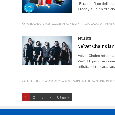
"El rapto ,"Los delincu
Freddy s". Y en el cic
PUBLICADO DIA 25/10/2023 ÀS 03H11MIN | ATUALIZADO DIA ÀS 03
Musica
Velvet Chains lan
Velvet Chains refuerza 
Wall” El grupo se cone
artísticos con cada la
PUBLICADO DIA 22/09/2023 ÀS 03H03MIN | ATUALIZADO DIA ÀS 11
1
2
3
Última »