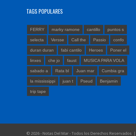
TAGS POPULARES
FERRY
marky ramone
cantillo
puntos s
selecta
Versse
Call the
Passio
confo
duran duran
fabi cantilo
Heroes
Poner el
linxes
che jo
faust
MUSICA PARA VOLA
sabado a
Rata bl
Juan mar
Cumbia gra
la mississippi
juan t
Pseud
Benjamin
trip tape
© 2026 - Notas Del Mar - Todos los Derechos Reservados 