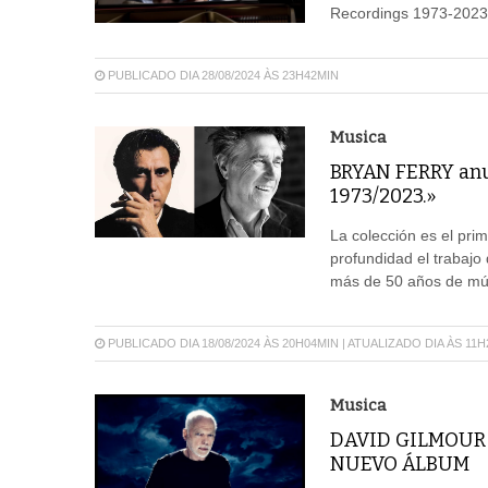
Recordings 1973-2023
PUBLICADO DIA 28/08/2024 ÀS 23H42MIN
Musica
BRYAN FERRY anun
1973/2023.»
La colección es el prim
profundidad el trabajo
más de 50 años de músi
PUBLICADO DIA 18/08/2024 ÀS 20H04MIN | ATUALIZADO DIA ÀS 11
Musica
DAVID GILMOUR
NUEVO ÁLBUM