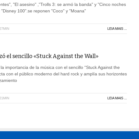
entes", "El asesino" ,"Trolls 3: se armó la banda" y "Cinco noches
lo "Disney 100".se reponen "Coco" y "Moana"
H27MIN
LEIA MAIS ...
zó el sencillo «Stuck Against the Wall»
la importancia de la música con el sencillo “Stuck Against the
cta con el público moderno del hard rock y amplía sus horizontes
nzamiento
H21MIN
LEIA MAIS ...