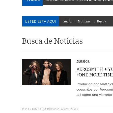
USTED ESTA AQUI
Início
→
Notícias
→ Busca
Busca de Notícias
Musica
AEROSMITH + Y
«ONE MORE TIME
Producido por Matt Sc
coescritos por Aerosmi
así como una vibrante 
PUBLICADO DIA 19/09/2025 ÀS 21H26MIN