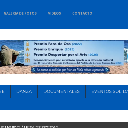
GALERIA DE FOTOS
VIDEOS
CONTACTO
NE
DANZA
DOCUMENTALES
EVENTOS SOLID
S
U
N
U
E
V
O
Á
L
B
U
M
D
E
E
S
T
U
D
I
O