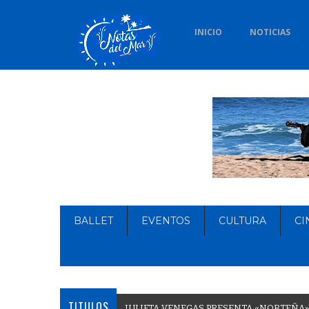
INICIO
NOTICIAS
BALLET
EVENTOS
CULTURA
CI
TITULOS
J
U
L
I
E
T
A
V
E
N
E
G
A
S
P
R
E
S
E
N
T
A
«
N
O
R
T
E
Ñ
A
»