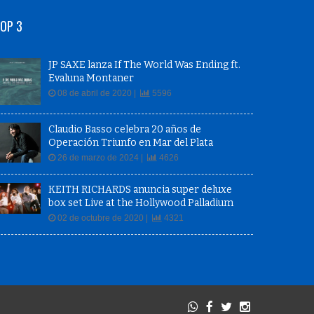
OP 3
JP SAXE lanza If The World Was Ending ft.
Evaluna Montaner
08 de abril de 2020 |
5596
Claudio Basso celebra 20 años de
Operación Triunfo en Mar del Plata
26 de marzo de 2024 |
4626
KEITH RICHARDS anuncia super deluxe
box set Live at the Hollywood Palladium
02 de octubre de 2020 |
4321