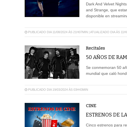
Dark And Velvet Nights
and Strange, que estar
disponible en streaming
PUBLICADO DIA 11/08/2024 ÀS 21H07MIN | ATUALIZADO DIA ÀS 11H
Recitales
50 AÑOS DE RAM
Se conmemoran 50 año
mundial que caló hondo
PUBLICADO DIA 19/03/2024 ÀS 03H43MIN
CINE
ESTRENOS DE LA
Cinco estrenos para re