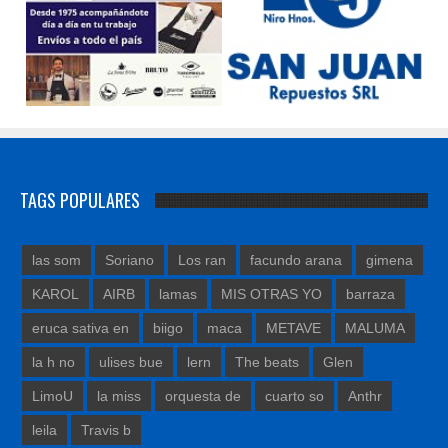
TAGS POPULARES
las som
Soriano
Los ran
facundo arana
gimena
KAROL
AIRB
lamas
MIS OTRAS YO
barraza
eruca sativa en
biigo
maca
METAVE
MALUMA
la h no
ulises bue
lern
The beats
Glen
LimoU
la miss
orquesta de
cuarto so
Anthr
leila
Travis b