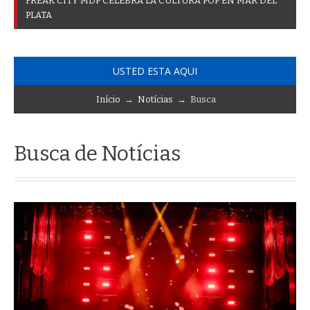
F
R
E
A
K
C
I
T
Y
M
D
P
C
E
L
E
B
R
A
L
A
C
U
L
T
U
R
A
P
O
P
E
N
M
A
R
D
E
L
P
L
A
T
A
USTED ESTA AQUI
Início
→
Notícias
→ Busca
Busca de Notícias