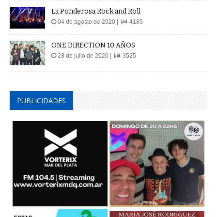
La Ponderosa Rock and Roll
04 de agosto de 2020 |
4185
ONE DIRECTION 10 AÑOS
23 de julio de 2020 |
3525
PUBLICIDADES