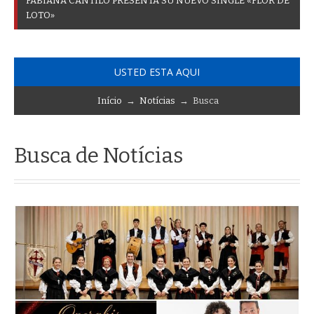
F
A
B
I
A
N
A
C
A
N
T
I
L
O
P
R
E
S
E
N
T
A
S
U
N
U
E
V
O
S
I
N
G
L
E
«
F
L
O
R
D
E
L
O
T
O
»
USTED ESTA AQUI
Início
→
Notícias
→ Busca
Busca de Notícias