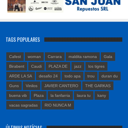
TAGS POPULARES
Cafest
woman
Carrara
maldita ramona
Gala
Birabent
Caudi
PLAZA DE
jazz
los tigres
ARDE LA SA
desafio 24
todo apa
trou
duran du
Guns
Vinilos
JAVIER CANTERO
THE GARKAS
buena vib
Plaza
la fanfarria
laura tu
kany
vacas sagradas
RIO NUNCA M
ÚLTIMAS NOTÍCIAS