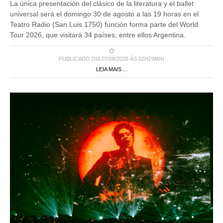
La única presentación del clásico de la literatura y el ballet
universal será el domingo 30 de agosto a las 19 horas en el
Teatro Radio (San Luis 1750) función forma parte del World
Tour 2026, que visitará 34 países, entre ellos Argentina.
PUBLICADO DIA 07/08/2026 ÀS 02H29MIN
LEIA MAIS ...