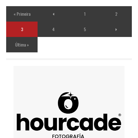
« Primeira
1
2
3
4
5
Última »