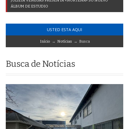
J
U
L
I
E
T
A
V
E
N
E
G
A
S
P
R
E
S
E
N
T
A
«
N
O
R
T
E
Ñ
A
»
S
U
N
U
E
V
O
Á
L
B
U
M
D
E
E
S
T
U
D
I
O
USTED ESTA AQUI
Início
→
Notícias
→ Busca
Busca de Notícias