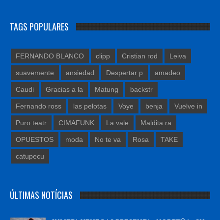
TAGS POPULARES
FERNANDO BLANCO
clipp
Cristian rod
Leiva
suavemente
ansiedad
Despertar p
amadeo
Caudi
Gracias a la
Matung
backstr
Fernando ross
las pelotas
Voye
benja
Vuelve in
Puro teatr
CIMAFUNK
La vale
Maldita ra
OPUESTOS
moda
No te va
Rosa
TAKE
catupecu
ÚLTIMAS NOTÍCIAS