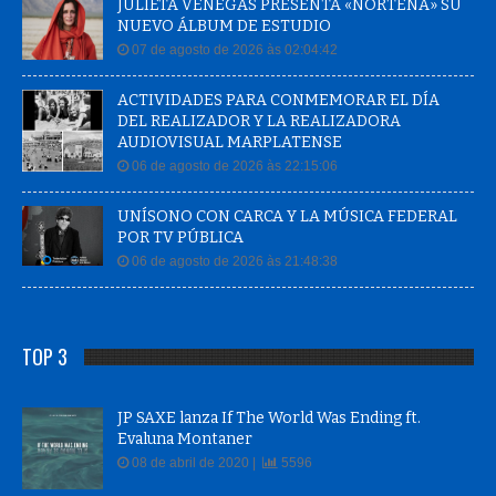
JULIETA VENEGAS PRESENTA «NORTEÑA» SU
NUEVO ÁLBUM DE ESTUDIO
07 de agosto de 2026 às 02:04:42
ACTIVIDADES PARA CONMEMORAR EL DÍA
DEL REALIZADOR Y LA REALIZADORA
AUDIOVISUAL MARPLATENSE
06 de agosto de 2026 às 22:15:06
UNÍSONO CON CARCA Y LA MÚSICA FEDERAL
POR TV PÚBLICA
06 de agosto de 2026 às 21:48:38
TOP 3
JP SAXE lanza If The World Was Ending ft.
Evaluna Montaner
08 de abril de 2020 |
5596