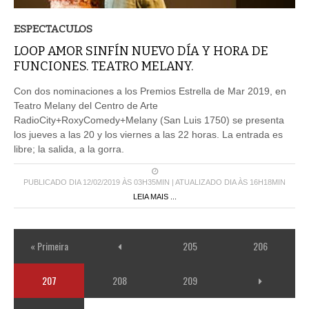
ESPECTACULOS
LOOP AMOR SINFÍN NUEVO DÍA Y HORA DE
FUNCIONES. TEATRO MELANY.
Con dos nominaciones a los Premios Estrella de Mar 2019, en
Teatro Melany del Centro de Arte
RadioCity+RoxyComedy+Melany (San Luis 1750) se presenta
los jueves a las 20 y los viernes a las 22 horas. La entrada es
libre; la salida, a la gorra.
PUBLICADO DIA 12/02/2019 ÀS 03H35MIN | ATUALIZADO DIA ÀS 16H18MIN
LEIA MAIS ...
« Primeira
205
206
207
208
209