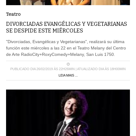
Teatro
DIVORCIADAS EVANGÉLICAS Y VEGETARIANAS
SE DESPIDE ESTE MIÉRCOLES
"Divorciadas, Evangélicas y Vegetarianas", realizará su última
función este miércoles a las 22 en el Teatro Melany del Centro
de Arte RadioCity+RoxyComedy+Melany, San Luis 1750.
PUBLICADO DIA 26/02/2019 ÀS 22H26MIN | ATUALIZADO DIA ÀS 18H00MIN
LEIA MAIS ...