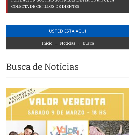
F
U
N
D
A
C
I
Ó
N
S
O
L
M
Á
S
S
O
N
R
I
S
A
S
L
A
N
Z
A
U
N
A
N
U
E
V
A
C
O
L
E
C
T
A
D
E
C
E
P
I
L
L
O
S
D
E
D
I
E
N
T
E
S
USTED ESTA AQUI
Início
→
Notícias
→ Busca
Busca de Notícias