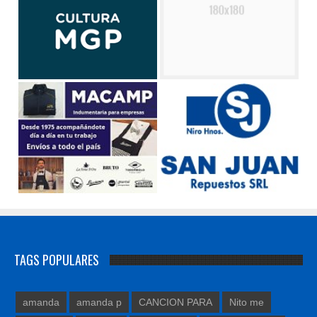
TAGS POPULARES
amanda
amanda p
CANCION PARA
Nito me