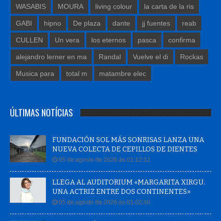
WASABIS
MOURA
living colour
la carta de la ris
GABI
hipno
De plaza
dante
jj fuentes
reab
CULLEN
Un vera
los eternos
pasca
confirma
alejandro lerner en ma
Randal
Vuelve el di
Rockas
Musica para
total m
matambre elec
ÚLTIMAS NOTÍCIAS
FUNDACIÓN SOL MÁS SONRISAS LANZA UNA
NUEVA COLECTA DE CEPILLOS DE DIENTES
05 de agosto de 2026 às 01:12:12
LLEGA AL AUDITORIUM «MARGARITA XIRGU.
UNA ACTRIZ ENTRE DOS CONTINENTES»
05 de agosto de 2026 às 01:02:40