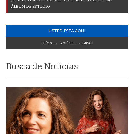
J
U
L
I
E
T
A
V
E
N
E
G
A
S
P
R
E
S
E
N
T
A
«
N
O
R
T
E
Ñ
A
»
S
U
N
U
E
V
O
Á
L
B
U
M
D
E
E
S
T
U
D
I
O
USTED ESTA AQUI
Início
→
Notícias
→ Busca
Busca de Notícias