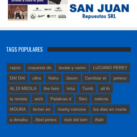
TAGS POPULARES
rapso
orquesta de
lavate y vamo
LUCIANO PEREY
DAI DAI
ultra
Nahu
Jason
Cambiar el
peteco
AL DI MEOLA
the faim
Intui
Tumb
all th
la revista
wich
Palabras d
Stev
selecta
MOURA
lerner en
marky ramone
los dias en marte
a desabu
Abel pintos
club del tam
Atah