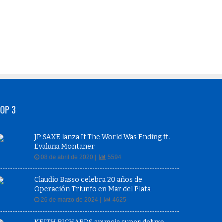
OP 3
JP SAXE lanza If The World Was Ending ft.
Evaluna Montaner
08 de abril de 2020 |
5594
Claudio Basso celebra 20 años de
Operación Triunfo en Mar del Plata
26 de marzo de 2024 |
4625