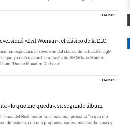
LEIA MAIS ...
rsionó «Evil Woman», el clásico de la ELO,
er su espectacular reversión del clásico de la Electric Light
n”, que ya está disponible a través de BMG/Tape Modern.
 álbum “Danse Macabre De Luxe”
LEIA MAIS ...
nta «lo que me queda», su segundo álbum
hilenas del R&B moderno, elmalamía, presenta "lo que me
sco de estudio, con una propuesta sonora más cruda, sucia y