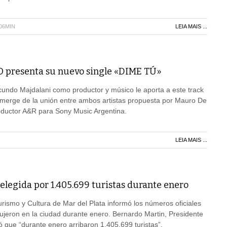
H06MIN
LEIA MAIS ...
presenta su nuevo single «DIME TÚ»
cundo Majdalani como productor y músico le aporta a este track
emerge de la unión entre ambos artistas propuesta por Mauro De
ductor A&R para Sony Music Argentina.
LEIA MAIS ...
 elegida por 1.405.699 turistas durante enero
urismo y Cultura de Mar del Plata informó los números oficiales
ujeron en la ciudad durante enero. Bernardo Martin, Presidente
que “durante enero arribaron 1.405.699 turistas”.