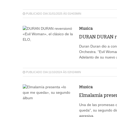
PUBLICADO DIA 31/01/2025 ÀS 01H03MIN
Musica
DURAN DURAN reve
Duran Duran dio a conoc
Orchestra. “Evil Woma
Adelanto de su nuevo
PUBLICADO DIA 11/10/2024 ÀS 02H24MIN
Musica
Elmalamía prese
Una de las promesas c
queda", su segundo di
agresiva.