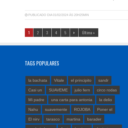
PUBLICADO DIA 01/02/2024 ÀS 20H25MIN
1
2
3
4
5
Última »
TAGS POPULARES
la bachata
Vitale
el principito
sandr
Casi un
SUAVEME
julio fern
circo rodas
Mi padre
una carta para antonia
la delio
Nahu
suavemente
ROJOBA
Poner el
El nirv
tarasco
martina
barader