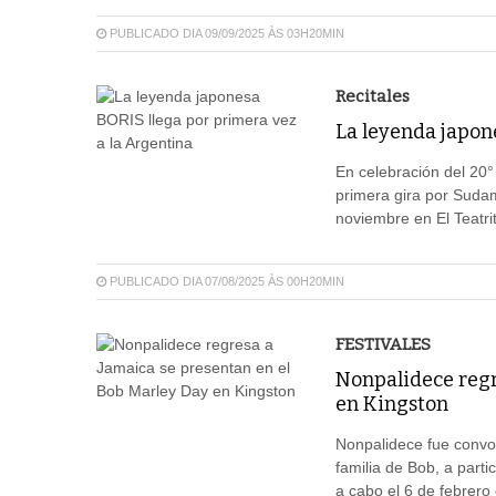
PUBLICADO DIA 09/09/2025 ÀS 03H20MIN
Recitales
La leyenda japon
En celebración del 20°
primera gira por Suda
noviembre en El Teatri
PUBLICADO DIA 07/08/2025 ÀS 00H20MIN
FESTIVALES
Nonpalidece regr
en Kingston
Nonpalidece fue convo
familia de Bob, a parti
a cabo el 6 de febrero