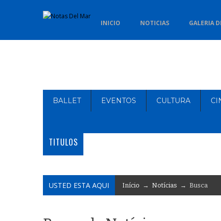
INICIO
NOTICIAS
GALERIA D
BALLET
EVENTOS
CULTURA
CI
TITULOS
USTED ESTA AQUI
Início
→
Notícias
→ Busca