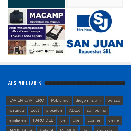
TAGS POPULARES
JAVIER CANTERO
Pablo mo
diego mizrahi
persse
wiranda
zoot
presiden
ADEX
somos mu
emilia en
FARO DEL
bie
cibri
Los ran
cierre
ARDE LA SA
Rata bl
MOMEX
Kati
son sabor