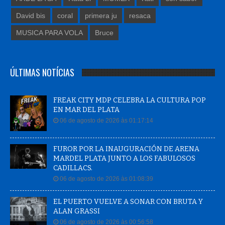
David bis
coral
primera ju
resaca
MUSICA PARA VOLA
Bruce
ÚLTIMAS NOTÍCIAS
FREAK CITY MDP CELEBRA LA CULTURA POP
EN MAR DEL PLATA
06 de agosto de 2026 às 01:17:14
FUROR POR LA INAUGURACIÓN DE ARENA
MARDEL PLATA JUNTO A LOS FABULOSOS
CADILLACS.
06 de agosto de 2026 às 01:08:39
EL PUERTO VUELVE A SONAR CON BRUTA Y
ALAN GRASSI
06 de agosto de 2026 às 00:56:58