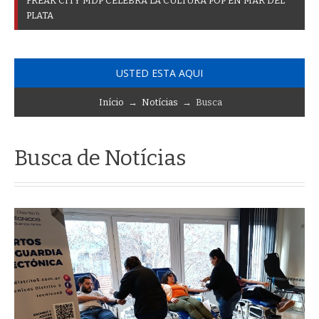
F
R
E
A
K
C
I
T
Y
M
D
P
C
E
L
E
B
R
A
L
A
C
U
L
T
U
R
A
P
O
P
E
N
M
A
R
D
E
L
P
L
A
T
A
USTED ESTA AQUI
Início
→
Notícias
→ Busca
Busca de Notícias