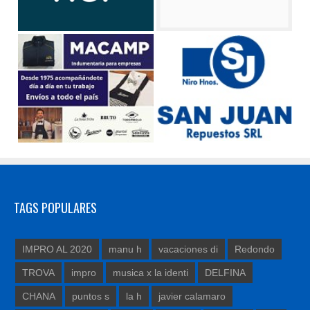
TAGS POPULARES
IMPRO AL 2020
manu h
vacaciones di
Redondo
TROVA
impro
musica x la identi
DELFINA
CHANA
puntos s
la h
javier calamaro