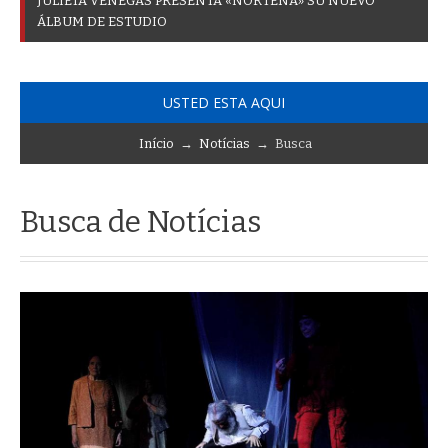
J
U
L
I
E
T
A
V
E
N
E
G
A
S
P
R
E
S
E
N
T
A
«
N
O
R
T
E
Ñ
A
»
S
U
N
U
E
V
O
Á
L
B
U
M
D
E
E
S
T
U
D
I
O
USTED ESTA AQUI
Início
→
Notícias
→ Busca
Busca de Notícias