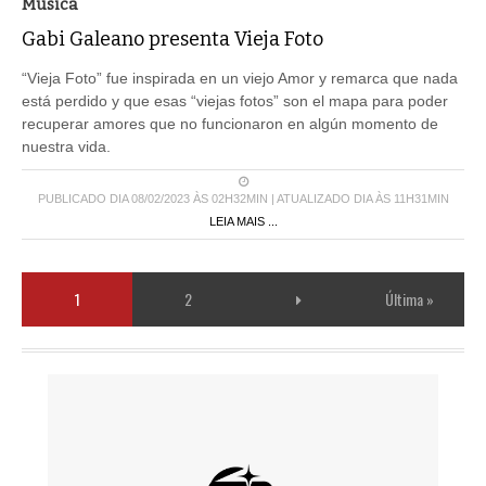
Musica
Gabi Galeano presenta Vieja Foto
“Vieja Foto” fue inspirada en un viejo Amor y remarca que nada
está perdido y que esas “viejas fotos” son el mapa para poder
recuperar amores que no funcionaron en algún momento de
nuestra vida.
PUBLICADO DIA 08/02/2023 ÀS 02H32MIN | ATUALIZADO DIA ÀS 11H31MIN
LEIA MAIS ...
1
2
Última »