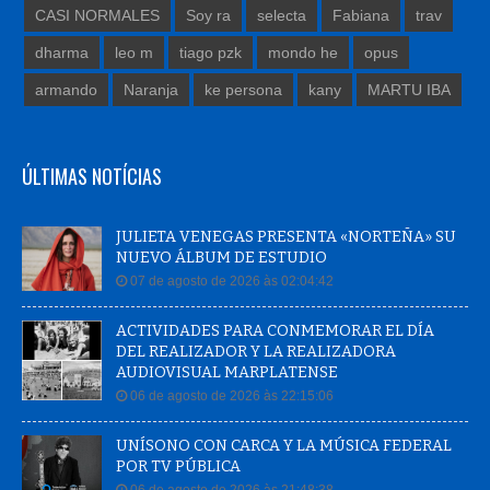
CASI NORMALES
Soy ra
selecta
Fabiana
trav
dharma
leo m
tiago pzk
mondo he
opus
armando
Naranja
ke persona
kany
MARTU IBA
ÚLTIMAS NOTÍCIAS
JULIETA VENEGAS PRESENTA «NORTEÑA» SU
NUEVO ÁLBUM DE ESTUDIO
07 de agosto de 2026 às 02:04:42
ACTIVIDADES PARA CONMEMORAR EL DÍA
DEL REALIZADOR Y LA REALIZADORA
AUDIOVISUAL MARPLATENSE
06 de agosto de 2026 às 22:15:06
UNÍSONO CON CARCA Y LA MÚSICA FEDERAL
POR TV PÚBLICA