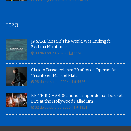
06 de agosto de 2026 às 21:48:38
TOP 3
JP SAXE lanza If The World Was Ending ft.
Evaluna Montaner
08 de abril de 2020 |
5596
Claudio Basso celebra 20 años de Operación
Triunfo en Mar del Plata
26 de marzo de 2024 |
4626
KEITH RICHARDS anuncia super deluxe box set
Live at the Hollywood Palladium
02 de octubre de 2020 |
4321