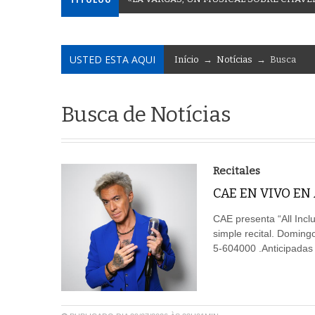
USTED ESTA AQUI
Início
→
Notícias
→ Busca
Busca de Notícias
Recitales
CAE EN VIVO EN
CAE presenta “All Incl
simple recital. Doming
5-604000 .Anticipadas 