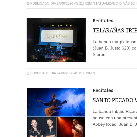
PUBLICADO DIA 24/06/2026 ÀS 21H02MIN | ATUALIZADO DIA ÀS 10
Recitales
TELARAÑAS TRIB
La banda marplatense s
(Juan B. Justo 620) co
Stereo.
PUBLICADO DIA 24/06/2026 ÀS 01H19MIN
Recitales
SANTO PECADO V
La banda tributo Ricar
pausa con una presenta
Abbey Road, Juan B. J