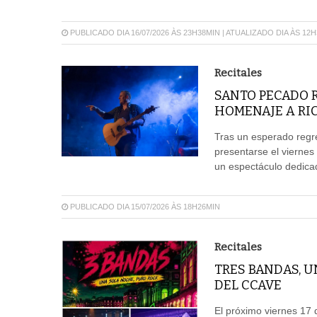
PUBLICADO DIA 16/07/2026 ÀS 23H38MIN | ATUALIZADO DIA ÀS 12
Recitales
SANTO PECADO 
HOMENAJE A RI
Tras un esperado regre
presentarse el viernes
un espectáculo dedicad
PUBLICADO DIA 15/07/2026 ÀS 18H26MIN
Recitales
TRES BANDAS, U
DEL CCAVE
El próximo viernes 17 d