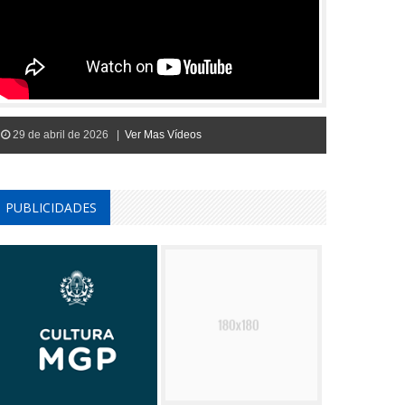
29 de abril de 2026 |
Ver Mas Vídeos
PUBLICIDADES