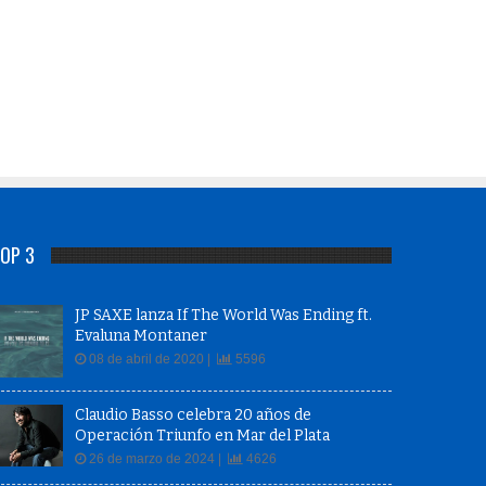
OP 3
JP SAXE lanza If The World Was Ending ft.
Evaluna Montaner
08 de abril de 2020 |
5596
Claudio Basso celebra 20 años de
Operación Triunfo en Mar del Plata
26 de marzo de 2024 |
4626