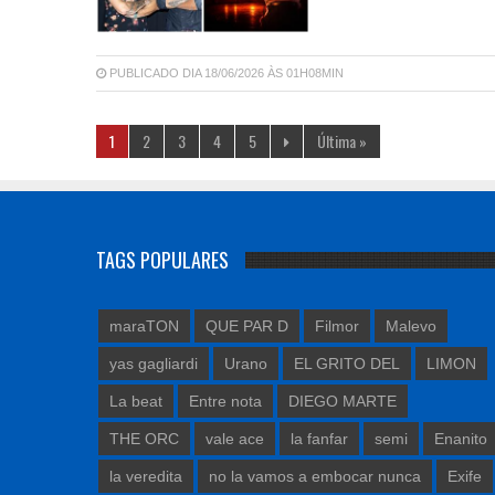
PUBLICADO DIA 18/06/2026 ÀS 01H08MIN
1
2
3
4
5
Última »
TAGS POPULARES
maraTON
QUE PAR D
Filmor
Malevo
yas gagliardi
Urano
EL GRITO DEL
LIMON
La beat
Entre nota
DIEGO MARTE
THE ORC
vale ace
la fanfar
semi
Enanito
la veredita
no la vamos a embocar nunca
Exife