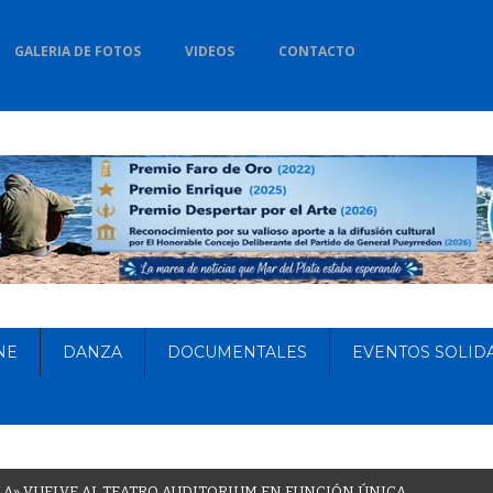
GALERIA DE FOTOS
VIDEOS
CONTACTO
NE
DANZA
DOCUMENTALES
EVENTOS SOLID
L
A
»
V
U
E
L
V
E
A
L
T
E
A
T
R
O
A
U
D
I
T
O
R
I
U
M
E
N
F
U
N
C
I
Ó
N
Ú
N
I
C
A