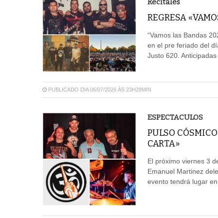
Recitales
REGRESA «VAMO
“Vamos las Bandas 2026
en el pre feriado del d
Justo 620. Anticipadas
PUBLICADO DIA 06/07/2026 ÀS 23H28MIN
ESPECTACULOS
PULSO CÓSMICO 
CARTA»
El próximo viernes 3 de
Emanuel Martinez delei
evento tendrá lugar en