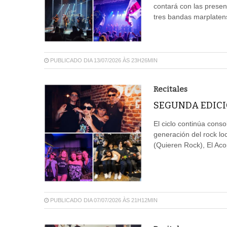
contará con las presen
tres bandas marplatens
PUBLICADO DIA 13/07/2026 ÀS 23H26MIN
Recitales
SEGUNDA EDICI
El ciclo continúa cons
generación del rock lo
(Quieren Rock), El Aco
PUBLICADO DIA 07/07/2026 ÀS 21H12MIN