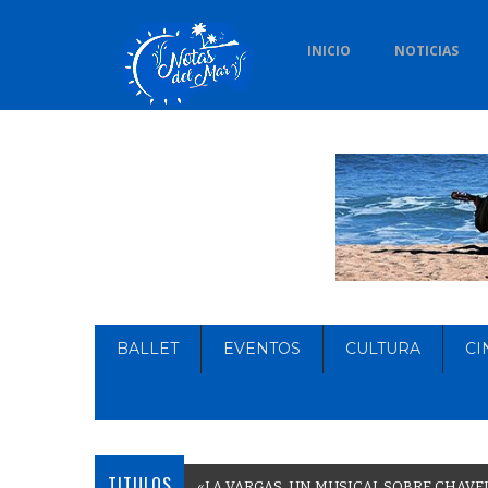
INICIO
NOTICIAS
BALLET
EVENTOS
CULTURA
CI
TITULOS
«
L
A
V
A
R
G
A
S
,
U
N
M
U
S
I
C
A
L
S
O
B
R
E
C
H
A
V
E