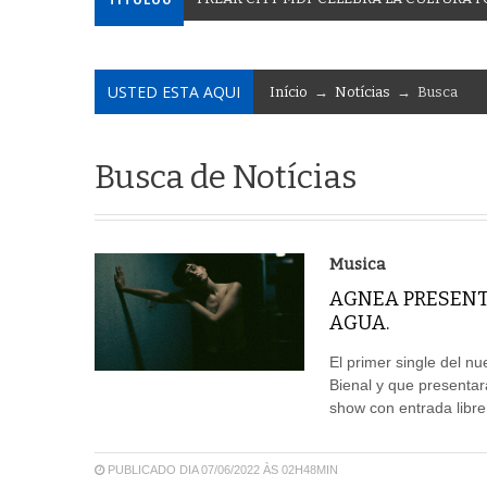
USTED ESTA AQUI
Início
→
Notícias
→ Busca
Busca de Notícias
Musica
AGNEA PRESENTA
AGUA.
El primer single del n
Bienal y que presentar
show con entrada libre 
PUBLICADO DIA 07/06/2022 ÀS 02H48MIN