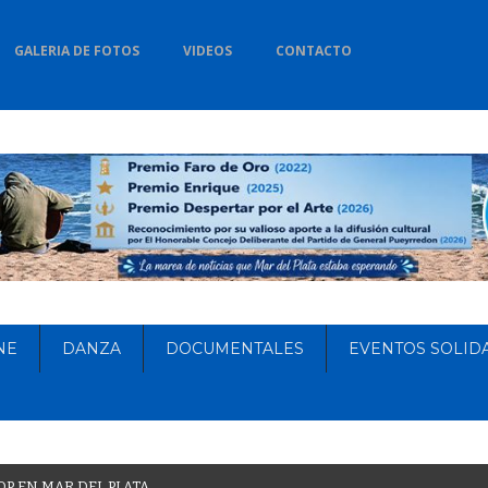
GALERIA DE FOTOS
VIDEOS
CONTACTO
NE
DANZA
DOCUMENTALES
EVENTOS SOLID
O
P
E
N
M
A
R
D
E
L
P
L
A
T
A