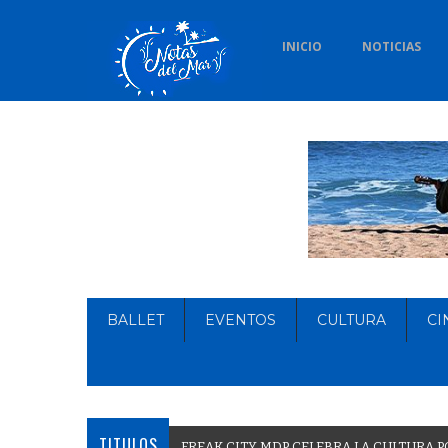
INICIO
NOTICIAS
BALLET
EVENTOS
CULTURA
CI
TITULOS
F
R
E
A
K
C
I
T
Y
M
D
P
C
E
L
E
B
R
A
L
A
C
U
L
T
U
R
A
P