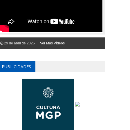
29 de abril de 2026 |
Ver Mas Vídeos
PUBLICIDADES