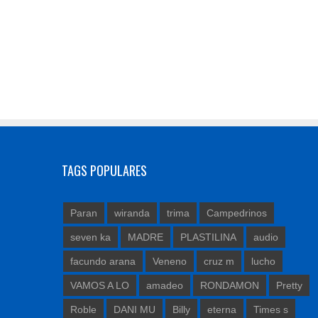
TAGS POPULARES
Paran
wiranda
trima
Campedrinos
seven ka
MADRE
PLASTILINA
audio
facundo arana
Veneno
cruz m
lucho
VAMOS A LO
amadeo
RONDAMON
Pretty
Roble
DANI MU
Billy
eterna
Times s