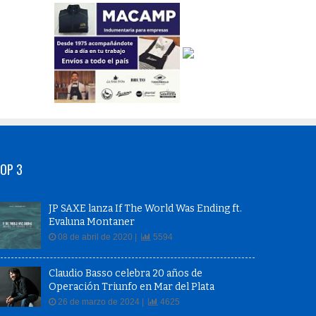
OP 3
JP SAXE lanza If The World Was Ending ft.
Evaluna Montaner
08 de abril de 2020 |
5594
Claudio Basso celebra 20 años de
Operación Triunfo en Mar del Plata
26 de marzo de 2024 |
4625