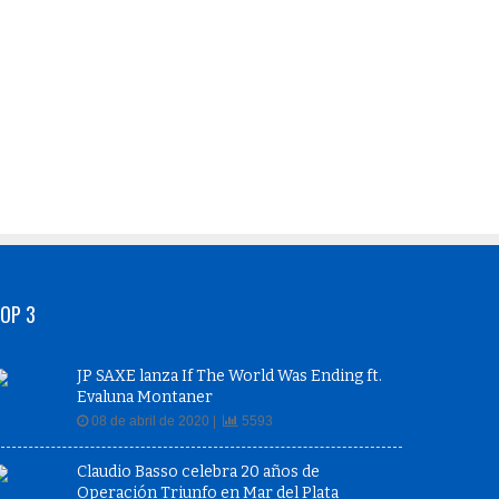
OP 3
JP SAXE lanza If The World Was Ending ft.
Evaluna Montaner
08 de abril de 2020 |
5593
Claudio Basso celebra 20 años de
Operación Triunfo en Mar del Plata