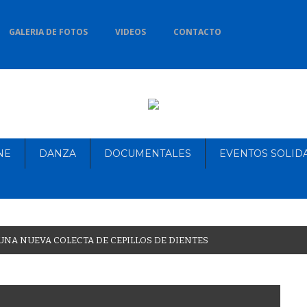
GALERIA DE FOTOS
VIDEOS
CONTACTO
NE
DANZA
DOCUMENTALES
EVENTOS SOLID
U
N
A
N
U
E
V
A
C
O
L
E
C
T
A
D
E
C
E
P
I
L
L
O
S
D
E
D
I
E
N
T
E
S