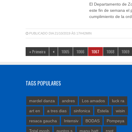
El Departamento de Zoo
este fin de semana el 
cumplimiento de la or
PUBLICADO DIA 21/10/2019 ÀS 17H42MIN
« Primeira
1065
1066
1067
1068
1069
TAGS POPULARES
mardel danza
andres
Los amados
luck ra
art en
a tres dias
sinfonica
Estela
wisin
resaca gaucha
Intensiv
BODAS
Pompeya
Total mosh
puntos s
manu hatt
zoot