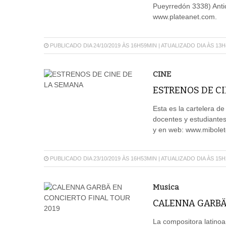
Pueyrredón 3338) Antic
www.plateanet.com.
PUBLICADO DIA 24/10/2019 ÀS 16H59MIN | ATUALIZADO DIA ÀS 13
CINE
ESTRENOS DE CI
Esta es la cartelera d
docentes y estudiantes
y en web: www.mibolet
PUBLICADO DIA 23/10/2019 ÀS 16H53MIN | ATUALIZADO DIA ÀS 15
Musica
CALENNA GARBÄ 
La compositora latino