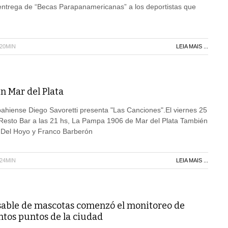
 entrega de “Becas Parapanamericanas” a los deportistas que
H20MIN
LEIA MAIS ...
n Mar del Plata
ahiense Diego Savoretti presenta "Las Canciones".El viernes 25
 Resto Bar a las 21 hs, La Pampa 1906 de Mar del Plata También
n Del Hoyo y Franco Barberón
H24MIN
LEIA MAIS ...
able de mascotas comenzó el monitoreo de
ntos puntos de la ciudad