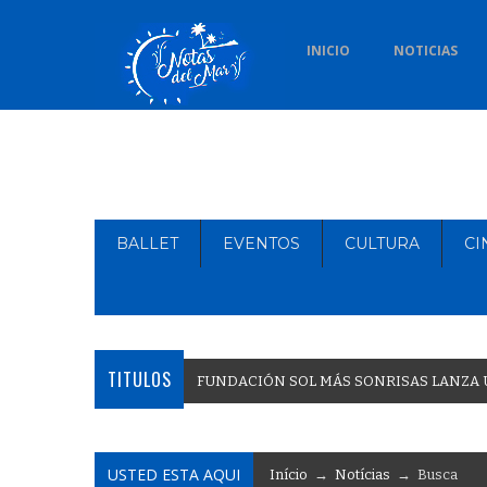
INICIO
NOTICIAS
BALLET
EVENTOS
CULTURA
CI
TITULOS
F
U
N
D
A
C
I
Ó
N
S
O
L
M
Á
S
S
O
N
R
I
S
A
S
L
A
N
Z
A
USTED ESTA AQUI
Início
→
Notícias
→ Busca