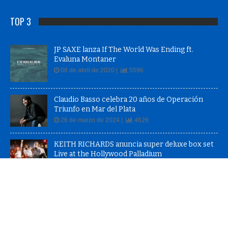
TOP 3
JP SAXE lanza If The World Was Ending ft.
Evaluna Montaner
08 de abril de 2020 |
5596
Claudio Basso celebra 20 años de Operación
Triunfo en Mar del Plata
26 de marzo de 2024 |
4626
KEITH RICHARDS anuncia super deluxe box set
Live at the Hollywood Palladium
02 de octubre de 2020 |
4321
© 2026 - Notas Del Mar - Todos los Derechos Reservados |
QueStreaming