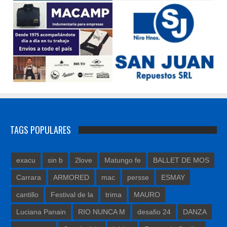
TAGS POPULARES
exacu
sin b
2love
Matungo fe
BALLET DE MOS
Carrara
ARMORED
mac
persse
ESMAY
cantillo
Festival de la
trima
MAURO
Luciana Panain
RIO NUNCA M
desafio 24
DANZA