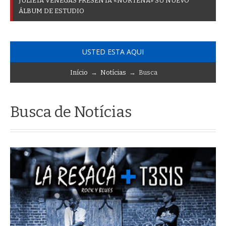
J
U
L
I
E
T
A
V
E
N
E
G
A
S
P
R
E
S
E
N
T
A
«
N
O
R
T
E
Ñ
A
»
S
U
N
U
E
V
O
Á
L
B
U
M
D
E
E
S
T
U
D
I
O
USTED ESTA AQUI
Início
→
Notícias
→ Busca
Busca de Notícias