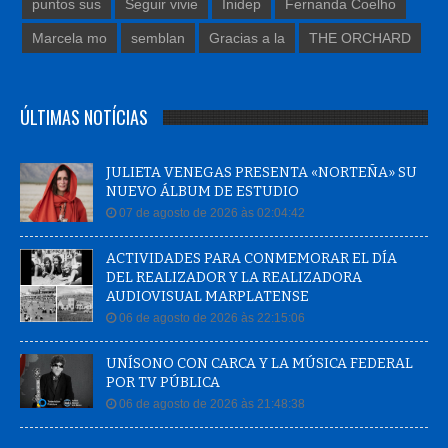
puntos sus
Seguir vivie
Inidep
Fernanda Coelho
Marcela mo
semblan
Gracias a la
THE ORCHARD
ÚLTIMAS NOTÍCIAS
JULIETA VENEGAS PRESENTA «NORTEÑA» SU
NUEVO ÁLBUM DE ESTUDIO
07 de agosto de 2026 às 02:04:42
ACTIVIDADES PARA CONMEMORAR EL DÍA
DEL REALIZADOR Y LA REALIZADORA
AUDIOVISUAL MARPLATENSE
06 de agosto de 2026 às 22:15:06
UNÍSONO CON CARCA Y LA MÚSICA FEDERAL
POR TV PÚBLICA
06 de agosto de 2026 às 21:48:38