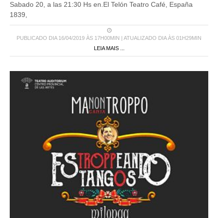
Sabado 20, a las 21:30 Hs en.El Telón Teatro Café, España
1839,
PUBLICADO DIA 16/04/2019 ÀS 17H00MIN | ATUALIZADO DIA ÀS 01H29MIN
LEIA MAIS ...