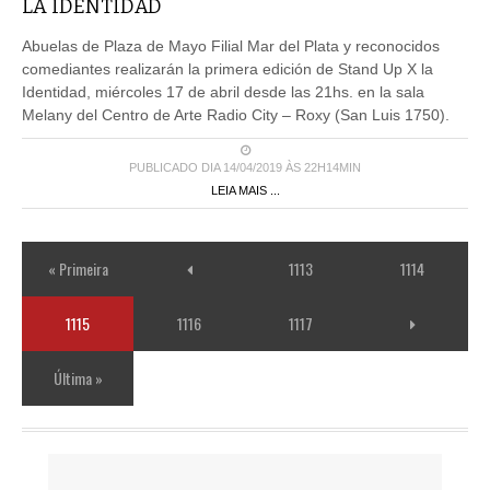
LA IDENTIDAD
Abuelas de Plaza de Mayo Filial Mar del Plata y reconocidos
comediantes realizarán la primera edición de Stand Up X la
Identidad, miércoles 17 de abril desde las 21hs. en la sala
Melany del Centro de Arte Radio City – Roxy (San Luis 1750).
PUBLICADO DIA 14/04/2019 ÀS 22H14MIN
LEIA MAIS ...
« Primeira
1113
1114
1115
1116
1117
Última »