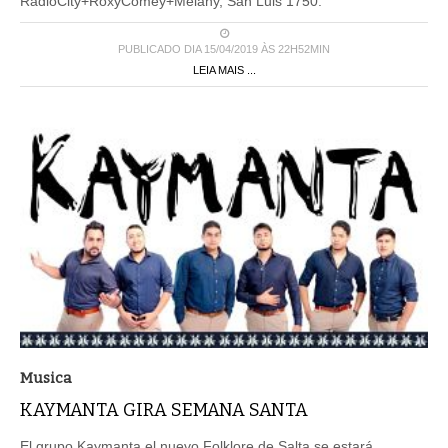
RadioCity+RoxyComey+Melany, San Luis 1750.
PUBLICADO DIA 15/04/2019 ÀS 22H52MIN
LEIA MAIS ...
Musica
KAYMANTA GIRA SEMANA SANTA
El grupo Kaymanta el nuevo Folklore de Salta se estará