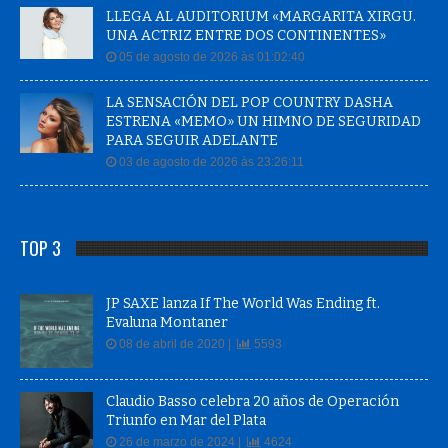
LLEGA AL AUDITORIUM «MARGARITA XIRGU.
UNA ACTRIZ ENTRE DOS CONTINENTES»
05 de agosto de 2026 às 01:02:40
LA SENSACIÓN DEL POP COUNTRY DASHA
ESTRENA «MEMO» UN HIMNO DE SEGURIDAD
PARA SEGUIR ADELANTE
03 de agosto de 2026 às 23:26:11
TOP 3
JP SAXE lanza If The World Was Ending ft.
Evaluna Montaner
08 de abril de 2020 |
5593
Claudio Basso celebra 20 años de Operación
Triunfo en Mar del Plata
26 de marzo de 2024 |
4624