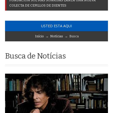
F
U
N
D
A
C
I
Ó
N
S
O
L
M
Á
S
S
O
N
R
I
S
A
S
L
A
N
Z
A
U
N
A
N
U
E
V
A
C
O
L
E
C
T
A
D
E
C
E
P
I
L
L
O
S
D
E
D
I
E
N
T
E
S
USTED ESTA AQUI
Início
→
Notícias
→ Busca
Busca de Notícias