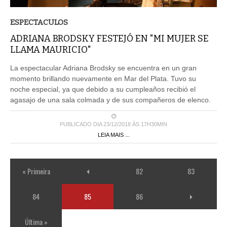
ESPECTACULOS
ADRIANA BRODSKY FESTEJÓ EN "MI MUJER SE
LLAMA MAURICIO"
La espectacular Adriana Brodsky se encuentra en un gran
momento brillando nuevamente en Mar del Plata. Tuvo su
noche especial, ya que debido a su cumpleaños recibió el
agasajo de una sala colmada y de sus compañeros de elenco.
PUBLICADO DIA 23/12/2018 ÀS 17H30MIN
LEIA MAIS ...
« Primeira
82
83
84
85
86
Última »