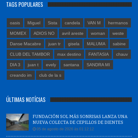
TAGS POPULARES
oasis
Miguel
Sista
candela
VAN M
hermanos
MOMEX
ADIOS NO
avril areste
woman
weste
Danse Macabre
juan tr
gisela
MALUMA
sabine
CLUB DEL TAMBOR
max destino
FANTASIA
chauv
DIA 3
juan t
evely
santana
SANDRA MI
creando im
club de la s
ÚLTIMAS NOTÍCIAS
FUNDACIÓN SOL MÁS SONRISAS LANZA UNA
NUEVA COLECTA DE CEPILLOS DE DIENTES
05 de agosto de 2026 às 01:12:12