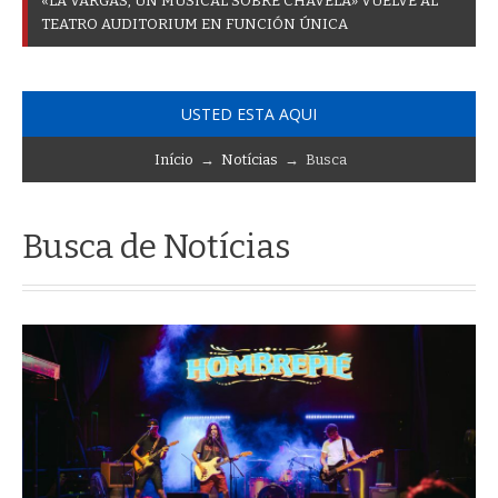
«
L
A
V
A
R
G
A
S
,
U
N
M
U
S
I
C
A
L
S
O
B
R
E
C
H
A
V
E
L
A
»
V
U
E
L
V
E
A
L
T
E
A
T
R
O
A
U
D
I
T
O
R
I
U
M
E
N
F
U
N
C
I
Ó
N
Ú
N
I
C
A
USTED ESTA AQUI
Início
→
Notícias
→ Busca
Busca de Notícias