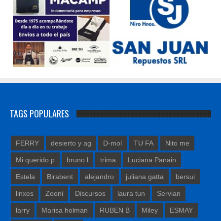
TAGS POPULARES
FERRY
desierto y ag
D-mol
TU FA
Nito me
Mi querido p
bruno l
trima
Luciana Panain
Estela
Birabent
alejandro
juliana gatta
bersui
linxes
Zooni
Discursos
laura tun
Servian
larry
Marisa holman
RUBEN B
Miley
ESMAY