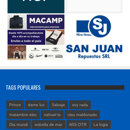
TAGS POPULARES
Prince
dame luz
Salvaje
soy rada
matambre elec
nahuel lo
clau maldonado
Dia mundi
estrella de mar
MIS OTR
La logia