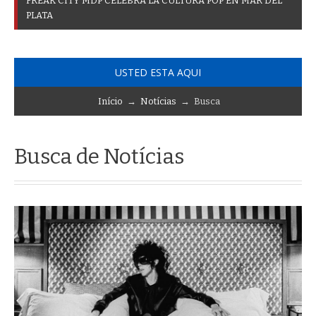
F
R
E
A
K
C
I
T
Y
M
D
P
C
E
L
E
B
R
A
L
A
C
U
L
T
U
R
A
P
O
P
E
N
M
A
R
D
E
L
P
L
A
T
A
USTED ESTA AQUI
Início
→
Notícias
→ Busca
Busca de Notícias