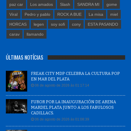
paz car
Los amados
Slash
SANDRA MI
gome
Viral
Pedro y pablo
ROCK A BUE
La misa
miel
HORCAS
legen
soy sofi
cony
ESTA PASANDO
carav
llamando
ÚLTIMAS NOTÍCIAS
FREAK CITY MDP CELEBRA LA CULTURA POP
EN MAR DEL PLATA
06 de agosto de 2026 às 01:17:14
FUROR POR LA INAUGURACIÓN DE ARENA
MARDEL PLATA JUNTO A LOS FABULOSOS
CADILLACS.
06 de agosto de 2026 às 01:08:39