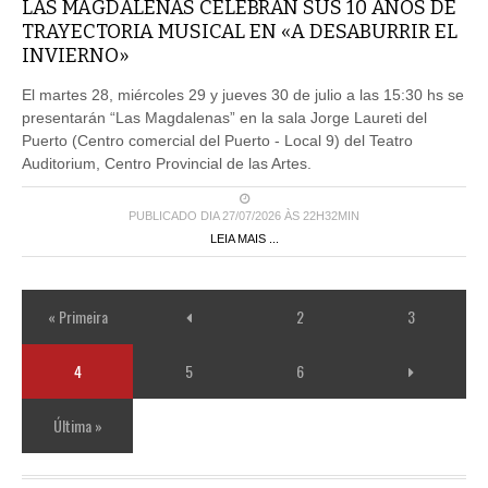
LAS MAGDALENAS CELEBRAN SUS 10 AÑOS DE
TRAYECTORIA MUSICAL EN «A DESABURRIR EL
INVIERNO»
El martes 28, miércoles 29 y jueves 30 de julio a las 15:30 hs se
presentarán “Las Magdalenas” en la sala Jorge Laureti del
Puerto (Centro comercial del Puerto - Local 9) del Teatro
Auditorium, Centro Provincial de las Artes.
PUBLICADO DIA 27/07/2026 ÀS 22H32MIN
LEIA MAIS ...
« Primeira
2
3
4
5
6
Última »