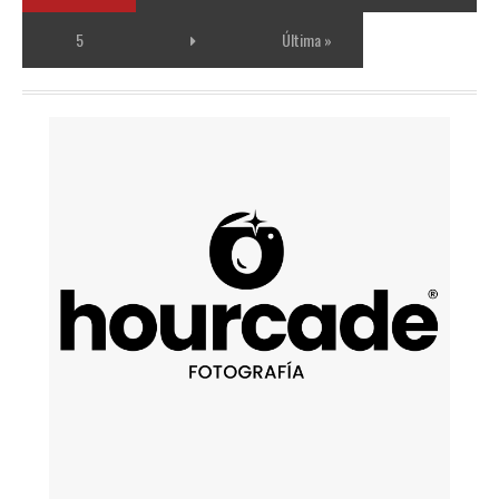
5
Última »