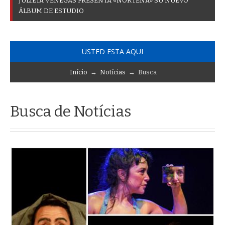
J
U
L
I
E
T
A
V
E
N
E
G
A
S
P
R
E
S
E
N
T
A
«
N
O
R
T
E
Ñ
A
»
S
U
N
U
E
V
O
Á
L
B
U
M
D
E
E
S
T
U
D
I
O
USTED ESTA AQUI
Início
→
Notícias
→ Busca
Busca de Notícias