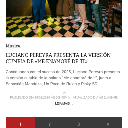
Musica
LUCIANO PEREYRA PRESENTA LA VERSIÓN
CUMBIA DE «ME ENAMORÉ DE TI»
Continuando con el suceso de 2025, Luciano Pereyra presenta
la versión cumbia de la balada “Me enamoré de ti”, junto a
Sebastián Mendoza, Un Poco de Ruido y Pinky SD.
PUBLICADO DIA 18/02/2026 ÀS 20H48MIN | ATUALIZADO DIA ÀS 11H49MIN
LEIA MAIS ...
1
2
3
4