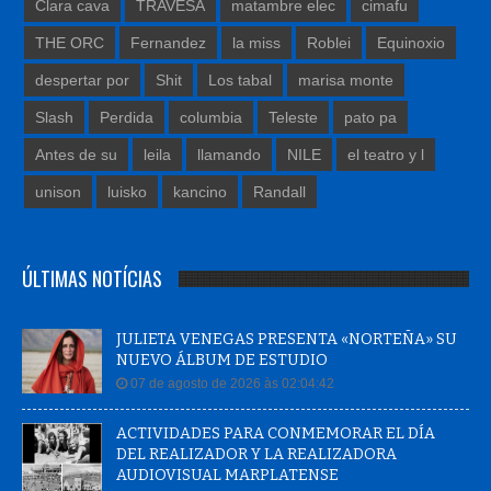
Clara cava
TRAVESA
matambre elec
cimafu
THE ORC
Fernandez
la miss
Roblei
Equinoxio
despertar por
Shit
Los tabal
marisa monte
Slash
Perdida
columbia
Teleste
pato pa
Antes de su
leila
llamando
NILE
el teatro y l
unison
luisko
kancino
Randall
ÚLTIMAS NOTÍCIAS
JULIETA VENEGAS PRESENTA «NORTEÑA» SU
NUEVO ÁLBUM DE ESTUDIO
07 de agosto de 2026 às 02:04:42
ACTIVIDADES PARA CONMEMORAR EL DÍA
DEL REALIZADOR Y LA REALIZADORA
AUDIOVISUAL MARPLATENSE