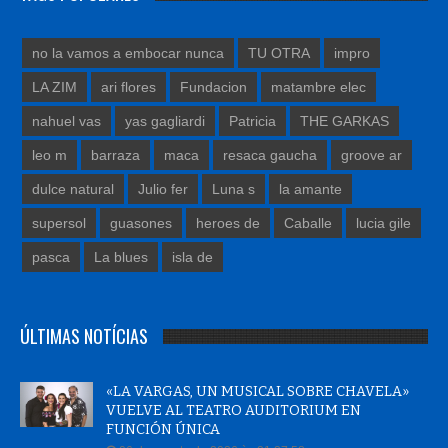
no la vamos a embocar nunca
TU OTRA
impro
LA ZIM
ari flores
Fundacion
matambre elec
nahuel vas
yas gagliardi
Patricia
THE GARKAS
leo m
barraza
maca
resaca gaucha
groove ar
dulce natural
Julio fer
Luna s
la amante
supersol
guasones
heroes de
Caballe
lucia gile
pasca
La blues
isla de
ÚLTIMAS NOTÍCIAS
«LA VARGAS, UN MUSICAL SOBRE CHAVELA»
VUELVE AL TEATRO AUDITORIUM EN
FUNCIÓN ÚNICA