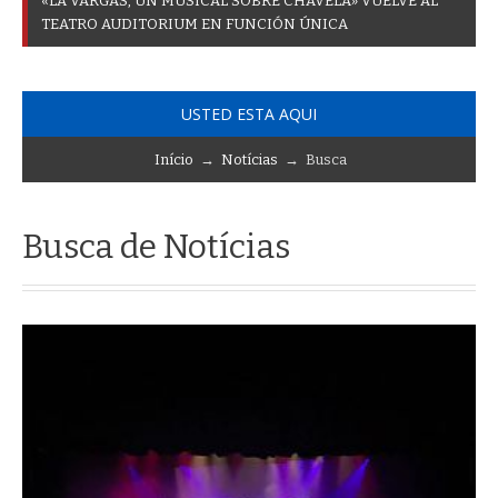
«
L
A
V
A
R
G
A
S
,
U
N
M
U
S
I
C
A
L
S
O
B
R
E
C
H
A
V
E
L
A
»
V
U
E
L
V
E
A
L
T
E
A
T
R
O
A
U
D
I
T
O
R
I
U
M
E
N
F
U
N
C
I
Ó
N
Ú
N
I
C
A
USTED ESTA AQUI
Início
→
Notícias
→ Busca
Busca de Notícias