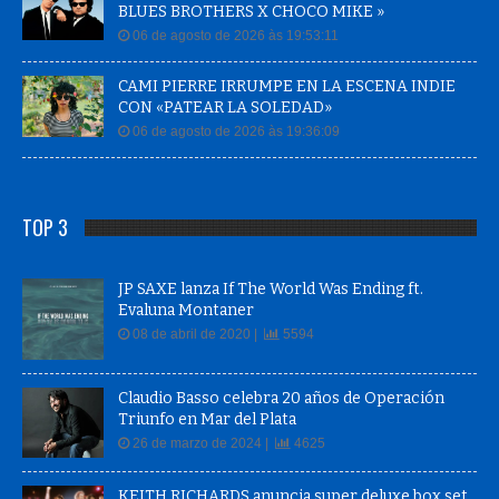
BLUES BROTHERS X CHOCO MIKE »
06 de agosto de 2026 às 19:53:11
CAMI PIERRE IRRUMPE EN LA ESCENA INDIE
CON «PATEAR LA SOLEDAD»
06 de agosto de 2026 às 19:36:09
TOP 3
JP SAXE lanza If The World Was Ending ft.
Evaluna Montaner
08 de abril de 2020 |
5594
Claudio Basso celebra 20 años de Operación
Triunfo en Mar del Plata
26 de marzo de 2024 |
4625
KEITH RICHARDS anuncia super deluxe box set