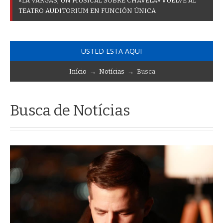
«
L
A
V
A
R
G
A
S
,
U
N
M
U
S
I
C
A
L
S
O
B
R
E
C
H
A
V
E
L
A
»
V
U
E
L
V
E
A
L
T
E
A
T
R
O
A
U
D
I
T
O
R
I
U
M
E
N
F
U
N
C
I
Ó
N
Ú
N
I
C
A
USTED ESTA AQUI
Início
→
Notícias
→ Busca
Busca de Notícias