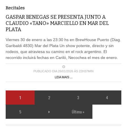
Recitales
GASPAR BENEGAS SE PRESENTA JUNTO A
CLAUDIO «TANO» MARCIELLO EN MAR DEL
PLATA
Viernes 30 de enero a las 23:30 hs en BrewHouse Puerto (Diag.
Garibaldi 4830) Mar del Plata Un show potente, directo y sin
rodeos, que atraviesa su camino en el rock argentino. El
recorrido incluirá fechas en Cariló, Necochea el mes de enero.
PUBLICADO DIA 26/01/2026 ÀS 22H37MIN
LEIA MAIS ...
1
2
3
4
5
Última »