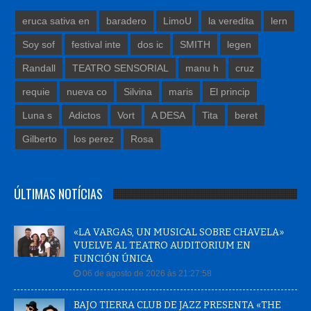
eruca sativa en
baradero
LimoU
la veredita
lern
Soy sof
festival inte
dos ic
SMITH
legen
Randall
TEATRO SENSORIAL
manu h
cruz
requie
nueva co
Silvina
maris
El princip
Luna s
Adictos
Vort
A DESA
Tita
beret
Gilberto
los perez
Rosa
ÚLTIMAS NOTÍCIAS
«LA VARGAS, UN MUSICAL SOBRE CHAVELA»
VUELVE AL TEATRO AUDITORIUM EN
FUNCIÓN ÚNICA
06 de agosto de 2026 às 21:27:58
BAJO TIERRA CLUB DE JAZZ PRESENTA «THE